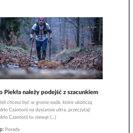
o Piekła należy podejść z szacunkiem
żeli chcesz być w gronie osób, które ukończą
ekło Czantorii na dystansie ultra, przeczytaj!
ekło Czantorii to niewąt (...)
p:
Porady