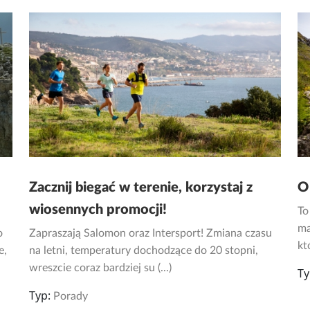
Zacznij biegać w terenie, korzystaj z
O
wiosennych promocji!
To
ma
o
Zapraszają Salomon oraz Intersport! Zmiana czasu
kt
e,
na letni, temperatury dochodzące do 20 stopni,
wreszcie coraz bardziej su (...)
Ty
Typ:
Porady