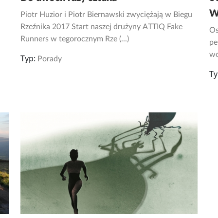
W
Piotr Huzior i Piotr Biernawski zwyciężają w Biegu
Rzeźnika 2017 Start naszej drużyny ATTIQ Fake
Os
Runners w tegorocznym Rze (...)
pe
wo
Typ:
Porady
Ty