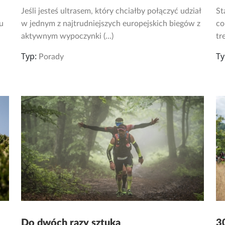
Jeśli jesteś ultrasem, który chciałby połączyć udział
St
u
w jednym z najtrudniejszych europejskich biegów z
co
aktywnym wypoczynki (...)
tr
Typ:
Ty
Porady
Do dwóch razy sztuka
3