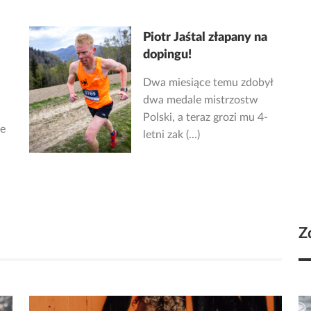
Piotr Jaśtal złapany na
dopingu!
Dwa miesiące temu zdobył
dwa medale mistrzostw
Polski, a teraz grozi mu 4-
ze
letni zak (...)
Z