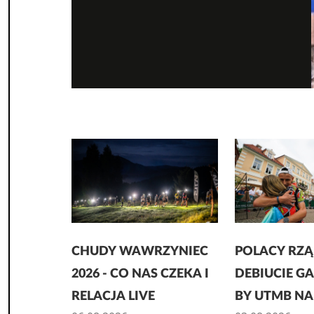
CHUDY WAWRZYNIEC
POLACY RZĄ
2026 - CO NAS CZEKA I
DEBIUCIE GA
RELACJA LIVE
BY UTMB NA