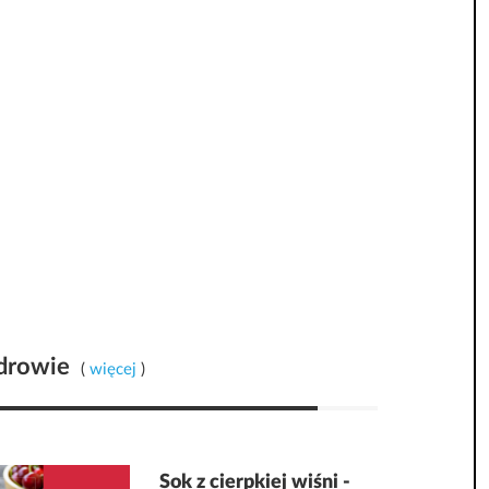
drowie
(
więcej
)
Sok z cierpkiej wiśni -