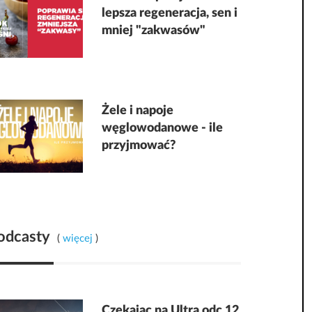
lepsza regeneracja, sen i
mniej "zakwasów"
Żele i napoje
węglowodanowe - ile
przyjmować?
odcasty
(
więcej
)
Czekając na Ultra odc 12