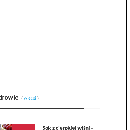
drowie
(
więcej
)
Sok z cierpkiej wiśni -