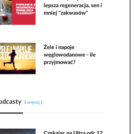
lepsza regeneracja, sen i
mniej "zakwasów"
Żele i napoje
węglowodanowe - ile
przyjmować?
odcasty
(
więcej
)
Czekając na Ultra odc 12