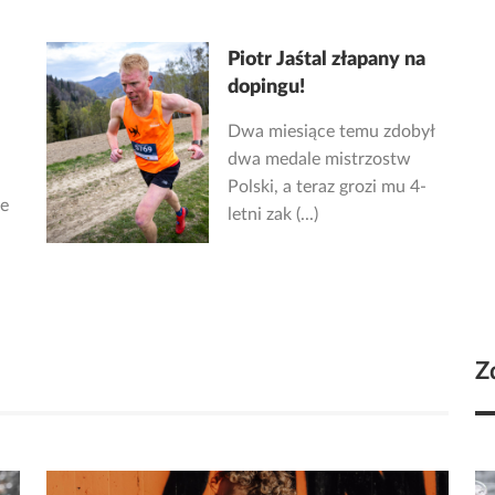
Piotr Jaśtal złapany na
dopingu!
Dwa miesiące temu zdobył
dwa medale mistrzostw
Polski, a teraz grozi mu 4-
ze
letni zak (...)
Z