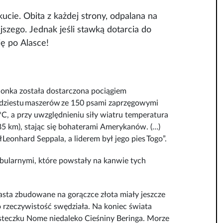
kucie. Obita z każdej strony, odpalana na
szego. Jednak jeśli stawką dotarcia do
ię po Alasce!
pionka została dostarczona pociągiem
udziestu
maszerów
ze 150 psami zaprzęgowymi
, a przy uwzględnieniu siły wiatru temperatura
85 km), stając się bohaterami Amerykanów. (…)
ł
Leonhard Seppala
, a liderem był jego pies
Togo
”.
 fabularnymi, które powstały na kanwie tych
iasta zbudowane na gorączce złota miały jeszcze
o rzeczywistość swędziała. Na koniec świata
asteczku Nome niedaleko Cieśniny Beringa. Morze