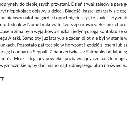
odpłynęły do cieplejszych przystani. Dzień trwał zaledwie parę go
ł niepokojące objawy u dzieci. Bladość, kaszel zdarzały się cz
mu białawy nalot na gardle i opuchnięcie szyi, to znak…. zły zn
ytano. Jednak w Nome brakowało świeżej surowicy. Bez niej chor
asem zima była wyjątkowo ciężka i jedyną drogą kontaktu ze św
u Alaski. Samoloty już latały, ale żaden pilot nie był w stani
arunkach. Pozostało patrzeć się w horyzont i godzić z losem lub 
przęg Leonharda Seppali. Z naprzeciwka ‒ z Fairbanks oddaloneg
 mróz. Mróz sklejający powieki i pozbawiający czucia. On mógł 
wyznacznikiem, by dać miano najtrudniejszego ultra na świecie..
YT