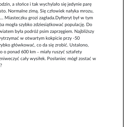
dzin, a słońce i tak wychylało się jedynie parę
ęsto. Normalne zimą. Się człowiek nałyka mrozu,
ak… Miasteczku grozi zagłada.Dyfteryt był w tym
oba mogła szybko zdziesiątkować populację. Do
iatem była podróż psim zaprzęgiem. Najbliższy
e wytrzymać w otwartym kokpicie przy -50
szybko główkować, co da się zrobić. Ustalono,
o o ponad 600 km ‒ miały ruszyć sztafety
zniweczyć cały wysiłek. Posłaniec mógł zostać w
?