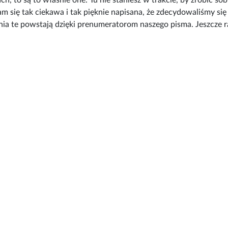
h, to są to właśnie one. Tu nie staniesz w trakcie, by zrobić s
m się tak ciekawa i tak pięknie napisana, że zdecydowaliśmy się
grania te powstają dzięki prenumeratorom naszego pisma. Jeszcze