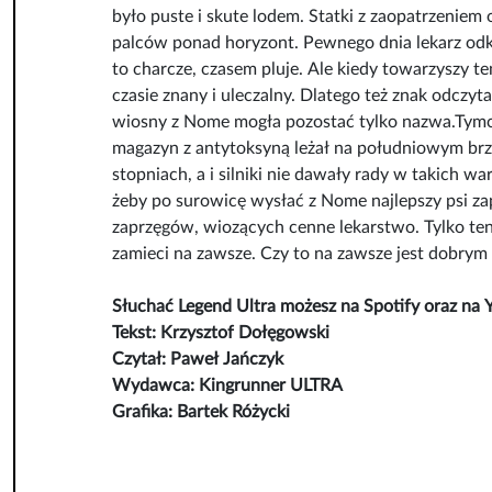
było puste i skute lodem. Statki z zaopatrzeniem 
palców ponad horyzont. Pewnego dnia lekarz odkry
to charcze, czasem pluje. Ale kiedy towarzyszy te
czasie znany i uleczalny. Dlatego też znak odcz
wiosny z Nome mogła pozostać tylko nazwa.Tymcz
magazyn z antytoksyną leżał na południowym brzeg
stopniach, a i silniki nie dawały rady w takich w
żeby po surowicę wysłać z Nome najlepszy psi za
zaprzęgów, wiozących cenne lekarstwo. Tylko ten
zamieci na zawsze. Czy to na zawsze jest dobrym 
Słuchać Legend Ultra możesz na Spotify oraz na 
Tekst: Krzysztof Dołęgowski
Czytał: Paweł Jańczyk
Wydawca: Kingrunner ULTRA
Grafika: Bartek Różycki