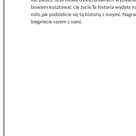
lub pieszo. Jeśli mowa o ekstremalnych wyzwaniac
bowiem kosztować cię życie.Ta historia wydała na
miło jak podzielicie się tą historią z innymi. Na
biegniecie razem z nami.