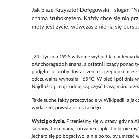
Jak pisze Krzysztof Dołęgowski - slogan "Naj
chama śrubokrętem. Każdy chce się nią przej
mety jest życie, wówczas zmienia się perspe
„24 stycznia 1925 w Nome wybuchła epidemia
dy
z
Anchorage
do
Nenana
, a ostatni liczący ponad 
podjęło się próby dostarczenia szczepionki mies
odczuwalna wynosiła −65 °C. W pięć i pół dnia wy
Najdłuższą i najtrudniejszą część trasy, m.in. p
Takie suche fakty przeczytacie w Wikipedii, a jak
wydarzeń, powstaje coś takiego.
Wyścig o życie.
Przenieśmy się w czasy, gdy na A
saloony, fortepiany, futrzane czapki. I nikt nie myś
jechało się po bogactwo, a nie po to, by umrzeć