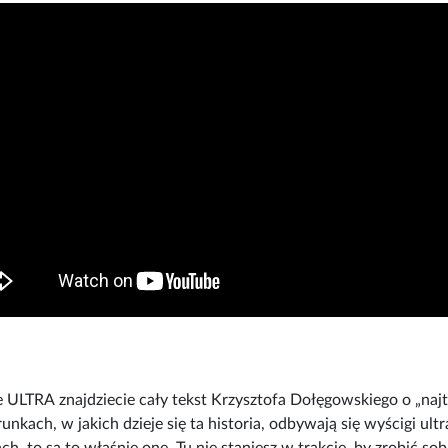
LTRA znajdziecie cały tekst Krzysztofa Dołęgowskiego o „najt
nkach, w jakich dzieje się ta historia, odbywają się wyścigi ul