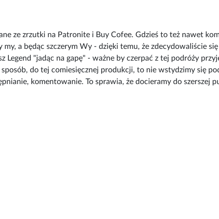
ane ze zrzutki na Patronite i Buy Cofee. Gdzieś to też nawet k
my my, a będąc szczerym Wy - dzięki temu, że zdecydowaliście 
 Legend "jadąc na gapę" - ważne by czerpać z tej podróży przyje
posób, do tej comiesięcznej produkcji, to nie wstydzimy się pod
pnianie, komentowanie. To sprawia, że docieramy do szerszej p