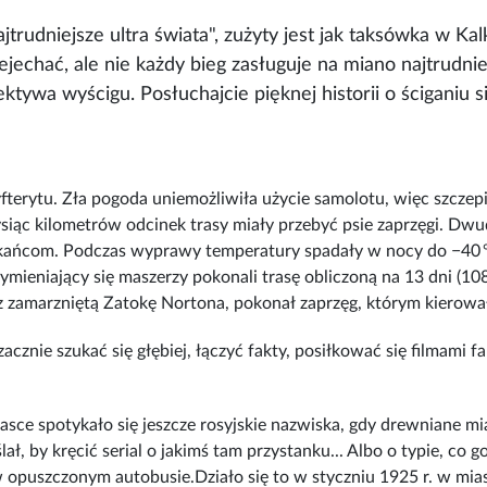
trudniejsze ultra świata", zużyty jest jak taksówka w Kal
echać, ale nie każdy bieg zasługuje na miano najtrudniej
ktywa wyścigu. Posłuchajcie pięknej historii o ściganiu s
fterytu
. Zła pogoda uniemożliwiła użycie samolotu, więc szcze
tysiąc kilometrów odcinek trasy miały przebyć psie zaprzęgi. Dw
zkańcom. Podczas wyprawy temperatury spadały w nocy do −40 °C
mieniający się maszerzy pokonali trasę obliczoną na 13 dni (10
rzez zamarzniętą Zatokę Nortona, pokonał zaprzęg, którym kierowa
 zacznie szukać się głębiej, łączyć fakty, posiłkować się filmami
lasce spotykało się jeszcze rosyjskie nazwiska, gdy drewniane m
lał, by kręcić serial o jakimś tam przystanku...
Albo o typie, co g
 w opuszczonym autobusie.Działo się to w styczniu 1925 r. w mi