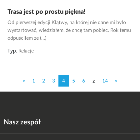
Trasa jest po prostu piękna!
Od pierwszej edycji Klątwy, na której nie dane mi było
wystartować, wiedziałem, że chcę tam pobiec. Rok temu
odpuściłem ze (...)
Typ:
Relacje
z
«
1
2
3
4
5
6
14
»
Nasz zespół