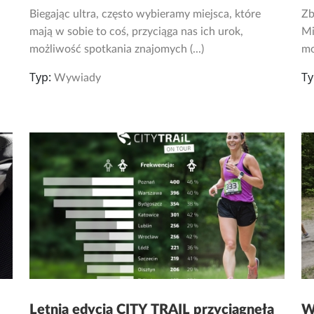
Biegając ultra, często wybieramy miejsca, które
Zb
mają w sobie to coś, przyciąga nas ich urok,
Mi
możliwość spotkania znajomych (...)
mo
Typ:
Ty
Wywiady
Letnia edycja CITY TRAIL przyciągnęła
W