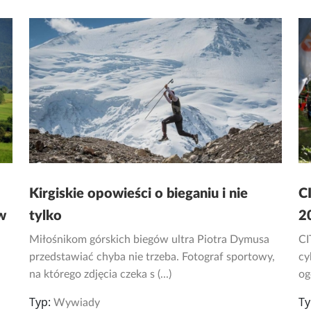
Kirgiskie opowieści o bieganiu i nie
C
w
tylko
2
Miłośnikom górskich biegów ultra Piotra Dymusa
CI
przedstawiać chyba nie trzeba. Fotograf sportowy,
cy
na którego zdjęcia czeka s (...)
og
Typ:
Ty
Wywiady