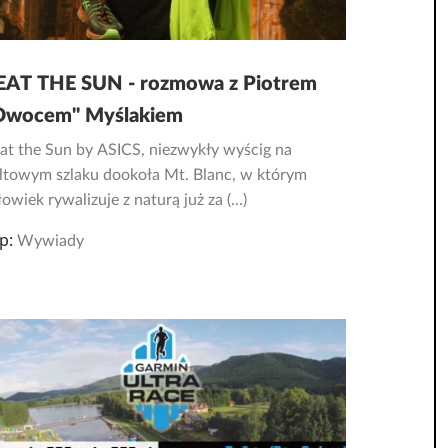
EAT THE SUN - rozmowa z Piotrem
Owocem" Myślakiem
at the Sun by ASICS, niezwykły wyścig na
ltowym szlaku dookoła Mt. Blanc, w którym
człowiek rywalizuje z naturą już za (...)
p:
Wywiady