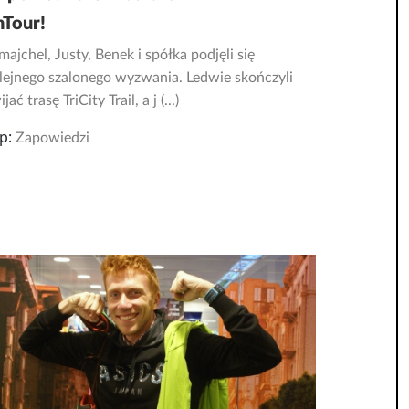
nTour!
majchel, Justy, Benek i spółka podjęli się
lejnego szalonego wyzwania. Ledwie skończyli
jać trasę TriCity Trail, a j (...)
p:
Zapowiedzi