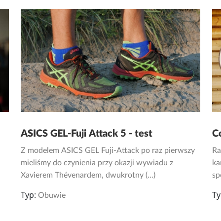
ASICS GEL-Fuji Attack 5 - test
C
Z modelem ASICS GEL Fuji-Attack po raz pierwszy
Ra
mieliśmy do czynienia przy okazji wywiadu z
ka
Xavierem Thévenardem, dwukrotny (...)
sp
Typ:
Ty
Obuwie