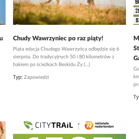
u
Chudy Wawrzyniec po raz piąty!
M
S
Piąta edycja Chudego Wawrzyńca odbędzie się 6
sierpnia. Do tradycyjnych 50 i 80 kilometrów z
G
hakiem po ścieżkach Beskidu Ży (...)
Ga
Typ:
km
Zapowiedzi
pr
Ty