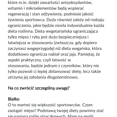
które m.in. dzięki zawartości antyoksydantów,
witamin i mikroelementów będą wspierać
regenerację i stan odżywienia, podniesie jakość
żywienia sportowca
. Dużo również zależy od rodzaju
ograniczenia, jakie będzie niosła indywidualnie każda
dieta roślinna. Dieta wegetariańska ograniczająca
tylko mięso i ryby jest dużo bezpieczniejsza i
łatwiejsza w stosowaniu (zwłaszcza, gdy dopiero
zaczynasz wegeprzygodę) niż dieta wegańska, która
dodatkowo ogranicza nabiał oraz jaja. Pamiętaj, że
aspekt praktyczny, czyli łatwość w
stosowaniu, będzie jednym z czynników, który nie
tylko pozwoli ci lepiej zbilansować dietę, lecz także
utrzyma jej założenia długoterminowo.
Na co zwrócić szczególną uwagę?
Białko
O to martwi się większość sportowców. Czym
zastąpić mięso? Podstawą twojej diety powinny stać
się nasiona roślin strączkowych. Mam na myśli: