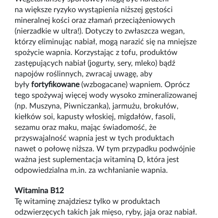
na większe ryzyko wystąpienia niższej gęstości
mineralnej kości oraz złamań przeciążeniowych
(nierzadkie w ultra!). Dotyczy to zwłaszcza wegan,
którzy eliminując nabiał, mogą narazić się na mniejsze
spożycie wapnia. Korzystając z tofu, produktów
zastępujących nabiał (jogurty, sery, mleko) bądź
napojów roślinnych, zwracaj uwagę, aby
były
fortyfikowane
(wzbogacane) wapniem. Oprócz
tego spożywaj więcej wody wysoko zmineralizowanej
(np. Muszyna, Piwniczanka), jarmużu, brokułów,
kiełków soi, kapusty włoskiej, migdałów, fasoli,
sezamu oraz maku, mając świadomość, że
przyswajalność wapnia jest w tych produktach
nawet o połowę niższa. W tym przypadku podwójnie
ważna jest suplementacja witaminą D, która jest
odpowiedzialna m.in. za wchłanianie wapnia.
Witamina B12
Tę witaminę znajdziesz tylko w produktach
odzwierzęcych takich jak mięso, ryby, jaja oraz nabiał.