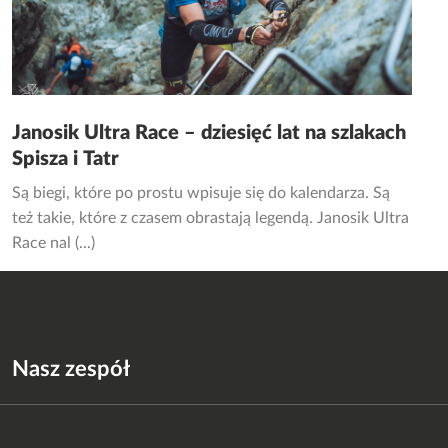
Janosik Ultra Race – dziesięć lat na szlakach
Spisza i Tatr
Są biegi, które po prostu wpisuje się do kalendarza. Są
też takie, które z czasem obrastają legendą. Janosik Ultra
Race nal (...)
Nasz zespół