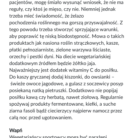
pacjentów, mogę śmiało wysunąć wniosek, że nie ma
reguły, czy ktoś je mięso, czy nie. Niemniej jednak
trzeba mieć świadomość, że żelazo
pochodzenia roślinnego ma gorszą przyswajalność. Z
tego powodu trzeba stworzyć sprzyjające warunki,
aby poprawić tę niską biodostępność. Mowa o takich
produktach jak nasiona roślin strączkowych, kasze,
płatki pełnoziarniste, zielone warzywa liściaste,
orzechy i pestki dyni. Na diecie wegetariańskiej
dodatkowym źródłem będzie żółtko jaja.
Najważniejszy jest dodatek witaminy C do posiłku.
Do kaszy gryczanej dodaj kiszonki, do owsianki –
świeże owoce jagodowe, a gulasz z soczewicy posyp
posiekaną natką pietruszki. Dodatkowo nie popijaj
posiłku kawą czy herbatą, nawet ziołową. Regularnie
spożywaj produkty fermentowane, kiełki, a suche
ziarna fasoli bądź ciecierzycy najpierw namocz przez
całą noc przed ugotowaniem.
Wapń
Wegetariańscy sportowcy mogą być narażeni