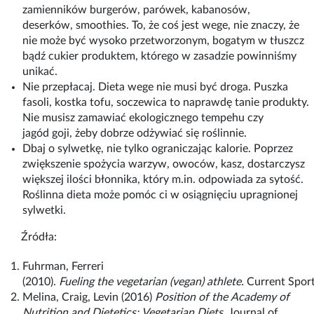
zamienników burgerów, parówek, kabanosów,
deserków, smoothies. To, że coś jest wege, nie znaczy, że
nie może być wysoko przetworzonym, bogatym w tłuszcz
bądź cukier produktem, którego w zasadzie powinniśmy
unikać.
Nie przepłacaj. Dieta wege nie musi być droga. Puszka
fasoli, kostka tofu, soczewica to naprawdę tanie produkty.
Nie musisz zamawiać ekologicznego tempehu czy
jagód goji, żeby dobrze odżywiać się roślinnie.
Dbaj o sylwetkę, nie tylko ograniczając kalorie. Poprzez
zwiększenie spożycia warzyw, owoców, kasz, dostarczysz
większej ilości błonnika, który m.in. odpowiada za sytość.
Roślinna dieta może pomóc ci w osiągnięciu upragnionej
sylwetki.
Źródła:
Fuhrman, Ferreri
(2010).
Fueling the vegetarian (vegan) athlete.
Current Spor
Melina, Craig, Levin (2016)
Position of the Academy of
Nutrition and Dietetics: Vegetarian Diets
. Journal of