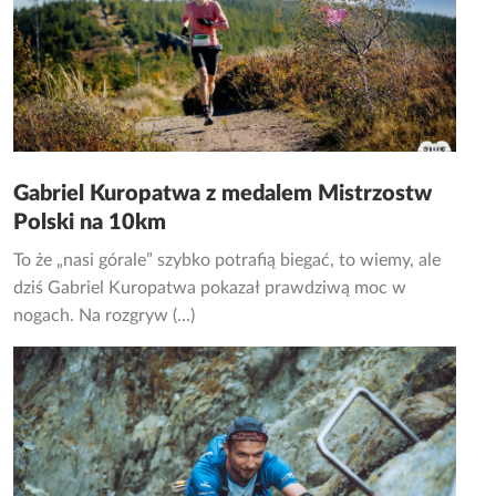
Gabriel Kuropatwa z medalem Mistrzostw
Polski na 10km
To że „nasi górale” szybko potrafią biegać, to wiemy, ale
dziś Gabriel Kuropatwa pokazał prawdziwą moc w
nogach. Na rozgryw (...)