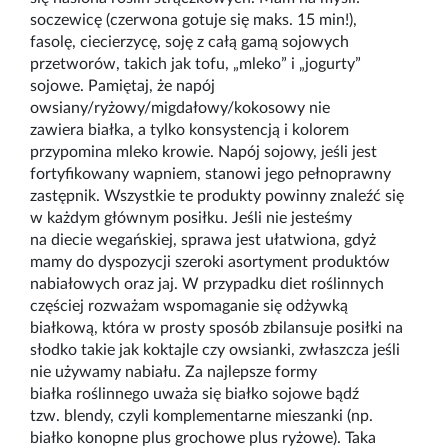
soczewicę (czerwona gotuje się maks. 15 min!),
fasolę, ciecierzycę, soję z całą gamą sojowych
przetworów, takich jak tofu, „mleko” i „jogurty”
sojowe. Pamiętaj, że napój
owsiany/ryżowy/migdałowy/kokosowy nie
zawiera białka, a tylko konsystencją i kolorem
przypomina mleko krowie. Napój sojowy, jeśli jest
fortyfikowany wapniem, stanowi jego pełnoprawny
zastępnik. Wszystkie te produkty powinny znaleźć się
w każdym głównym posiłku. Jeśli nie jesteśmy
na diecie wegańskiej, sprawa jest ułatwiona, gdyż
mamy do dyspozycji szeroki asortyment produktów
nabiałowych oraz jaj. W przypadku diet roślinnych
częściej rozważam wspomaganie się odżywką
białkową, która w prosty sposób zbilansuje posiłki na
słodko takie jak koktajle czy owsianki, zwłaszcza jeśli
nie używamy nabiału. Za najlepsze formy
białka roślinnego uważa się białko sojowe bądź
tzw. blendy, czyli komplementarne mieszanki (np.
białko konopne plus grochowe plus ryżowe). Taka