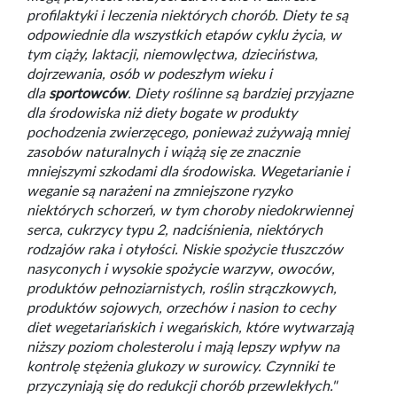
profilaktyki i leczenia niektórych chorób. Diety te są
odpowiednie dla wszystkich etapów cyklu życia, w
tym ciąży, laktacji, niemowlęctwa, dzieciństwa,
dojrzewania, osób w podeszłym wieku i
dla
sportowców
. Diety roślinne są bardziej przyjazne
dla środowiska niż diety bogate w produkty
pochodzenia zwierzęcego, ponieważ zużywają mniej
zasobów naturalnych i wiążą się ze znacznie
mniejszymi szkodami dla środowiska. Wegetarianie i
weganie są narażeni na zmniejszone ryzyko
niektórych schorzeń, w tym choroby niedokrwiennej
serca, cukrzycy typu 2, nadciśnienia, niektórych
rodzajów raka i otyłości. Niskie spożycie tłuszczów
nasyconych i wysokie spożycie warzyw, owoców,
produktów pełnoziarnistych, roślin strączkowych,
produktów sojowych, orzechów i nasion to cechy
diet wegetariańskich i wegańskich, które wytwarzają
niższy poziom cholesterolu i mają lepszy wpływ na
kontrolę stężenia glukozy w surowicy. Czynniki te
przyczyniają się do redukcji chorób przewlekłych."