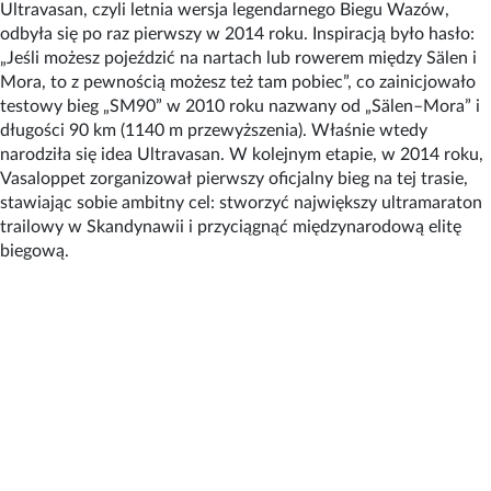
Ultravasan, czyli letnia wersja legendarnego Biegu Wazów,
odbyła się po raz pierwszy w 2014 roku. Inspiracją było hasło:
„Jeśli możesz pojeździć na nartach lub rowerem między Sälen i
Mora, to z pewnością możesz też tam pobiec”, co zainicjowało
testowy bieg „SM90” w 2010 roku nazwany od „Sälen–Mora” i
długości 90 km (1140 m przewyższenia). Właśnie wtedy
narodziła się idea Ultravasan. W kolejnym etapie, w 2014 roku,
Vasaloppet zorganizował pierwszy oficjalny bieg na tej trasie,
stawiając sobie ambitny cel: stworzyć największy ultramaraton
trailowy w Skandynawii i przyciągnąć międzynarodową elitę
biegową.