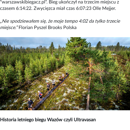
"warszawskibiegacz.pl". Bieg ukończył na trzecim miejscu z
czasem 6:14:22. Zwycięzca miał czas 6:07:23 Olle Mejjer.
„Nie spodziewałem się, że moje tempo 4:02 da tylko trzecie
miejsce.”
Florian Pyszel Brooks Polska
Historia letniego biegu Wazów czyli Ultravasan