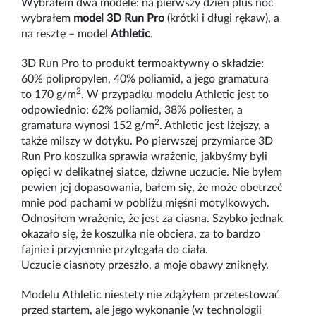
Wybrałem dwa modele: na pierwszy dzień plus noc
wybrałem
model 3D Run Pro
(krótki i długi rękaw), a
na resztę – model
Athletic
.
3D Run Pro to produkt termoaktywny o składzie:
60% polipropylen, 40% poliamid, a jego gramatura
2
to 170 g/m
. W przypadku modelu Athletic jest to
odpowiednio: 62% poliamid, 38% poliester, a
2
gramatura wynosi 152 g/m
. Athletic jest lżejszy, a
także milszy w dotyku. Po pierwszej przymiarce 3D
Run Pro koszulka sprawia wrażenie, jakbyśmy byli
opięci w delikatnej siatce, dziwne uczucie. Nie byłem
pewien jej dopasowania, bałem się, że może obetrzeć
mnie pod pachami w pobliżu mięśni motylkowych.
Odnosiłem wrażenie, że jest za ciasna. Szybko jednak
okazało się, że koszulka nie obciera, za to bardzo
fajnie i przyjemnie przylegała do ciała.
Uczucie ciasnoty przeszło, a moje obawy zniknęły.
Modelu Athletic niestety nie zdążyłem przetestować
przed startem, ale jego wykonanie (w technologii