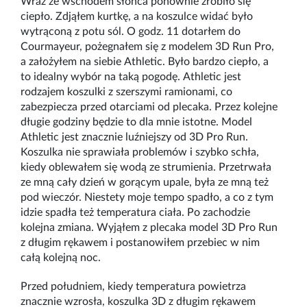
Wraz ze wschodem słońca ponownie zrobiło się
ciepło. Zdjąłem kurtkę, a na koszulce widać było
wytrąconą z potu sól. O godz. 11 dotarłem do
Courmayeur, pożegnałem się z modelem 3D Run Pro,
a założyłem na siebie Athletic. Było bardzo ciepło, a
to idealny wybór na taką pogodę. Athletic jest
rodzajem koszulki z szerszymi ramionami, co
zabezpiecza przed otarciami od plecaka. Przez kolejne
długie godziny będzie to dla mnie istotne. Model
Athletic jest znacznie luźniejszy od 3D Pro Run.
Koszulka nie sprawiała problemów i szybko schła,
kiedy oblewałem się wodą ze strumienia. Przetrwała
ze mną cały dzień w gorącym upale, była ze mną też
pod wieczór. Niestety moje tempo spadło, a co z tym
idzie spadła też temperatura ciała. Po zachodzie
kolejna zmiana. Wyjąłem z plecaka model 3D Pro Run
z długim rękawem i postanowiłem przebiec w nim
całą kolejną noc.
Przed południem, kiedy temperatura powietrza
znacznie wzrosła, koszulka 3D z długim rękawem