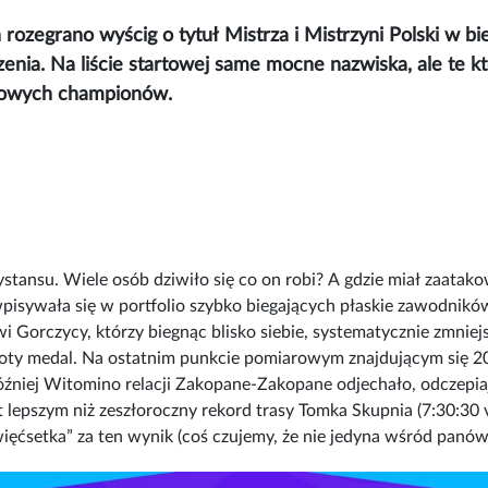
ozegrano wyścig o tytuł Mistrza i Mistrzyni Polski w bie
nia. Na liście startowej same mocne nazwiska, ale te kt
rajowych championów.
ansu. Wiele osób dziwiło się co on robi? A gdzie miał zaatakow
 wpisywała się w portfolio szybko biegających płaskie zawodnikó
i Gorczycy, którzy biegnąc blisko siebie, systematycznie zmniej
łoty medal. Na ostatnim punkcie pomiarowym znajdującym się 2
źniej Witomino relacji Zakopane-Zakopane odjechało, odczepia
lepszym niż zeszłoroczny rekord trasy Tomka Skupnia (7:30:30 vs
ęćsetka” za ten wynik (coś czujemy, że nie jedyna wśród panów