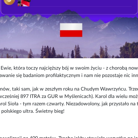
Ewie, która toczy najcięższy bój w swoim życiu - z chorobą no
wanie się badaniom profilaktycznym i nam nie pozostaje nic inn
nów, taki sam, jak w zeszłym roku na Chudym Wawrzyńcu. Trze
ześniej 897 ITRA za GUR w Myślenicach). Karol dla wielu moż
rol Sioła - tym razem czwarty. Niezadowolony, jak przystało na
polskiego ultra. Świetny bieg!