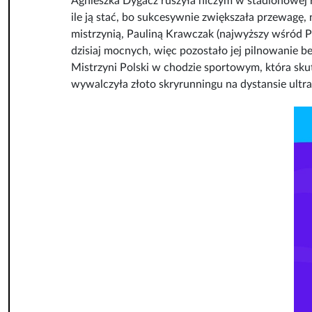
Agnieszka Dygacz ruszyła niczym w stadionowej ry
ile ją stać, bo sukcesywnie zwiększała przewagę
mistrzynią, Pauliną Krawczak (najwyższy wśród Pol
dzisiaj mocnych, więc pozostało jej pilnowanie b
Mistrzyni Polski w chodzie sportowym, która sku
wywalczyła złoto skryrunningu na dystansie ultra