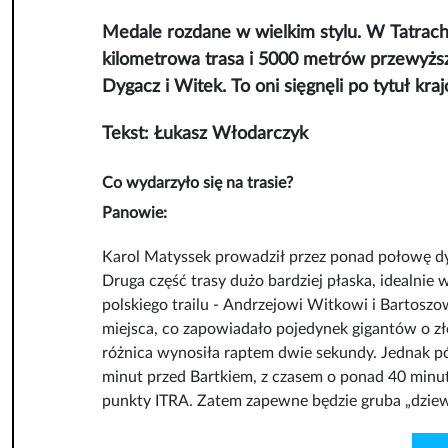
Medale rozdane w wielkim stylu. W Tatrach r
kilometrowa trasa i 5000 metrów przewyższe
Dygacz i Witek. To oni sięgnęli po tytuł k
Tekst: Łukasz Włodarczyk
Co wydarzyło się na trasie?
Panowie:
Karol Matyssek prowadził przez ponad połowę dyst
Druga część trasy dużo bardziej płaska, idealnie
polskiego trailu - Andrzejowi Witkowi i Bartoszow
miejsca, co zapowiadało pojedynek gigantów o z
różnica wynosiła raptem dwie sekundy. Jednak pó
minut przed Bartkiem, z czasem o ponad 40 minut 
punkty ITRA. Zatem zapewne będzie gruba „dziewi