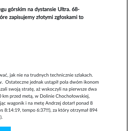
gu górskim na dystansie Ultra. 68-
óre zapisujemy złotymi zgłoskami to
ać, jak nie na trudnych technicznie szlakach.
w.
Ostateczne jednak ustąpił pola dwóm ikonom
szali swoją stratę, aż wskoczyli na pierwsze dwa
0 km przed metą, w Dolinie Chochołowskiej,
jąc wagonik i na metę Andrzej dotarł ponad 8
 8:14:19, tempo 6:37!!!), za który otrzymał 894
).