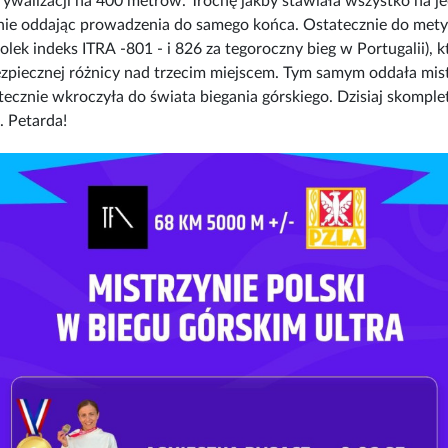
walizacji na 400 metrów. Trochę jakby stawiała wszystko na jedn
, nie oddając prowadzenia do samego końca. Ostatecznie do met
ek indeks ITRA -801 - i 826 za tegoroczny bieg w Portugalii), któ
ezpiecznej różnicy nad trzecim miejscem. Tym samym oddała mistrz
tecznie wkroczyła do świata biegania górskiego. Dzisiaj skomple
. Petarda!