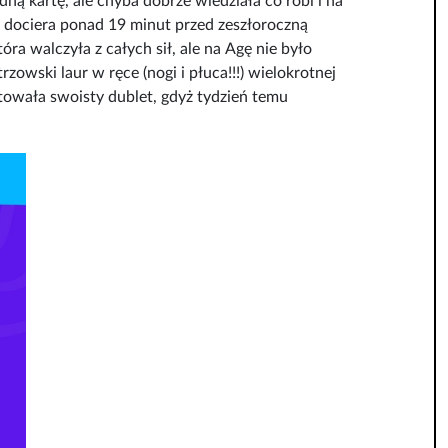
ą kartę, ale chyba dobrze wiedziała co robi i na
y dociera ponad 19 minut przed zeszłoroczną
ra walczyła z całych sił, ale na Agę nie było
owski laur w ręce (nogi i płuca!!!) wielokrotnej
towała swoisty dublet, gdyż tydzień temu