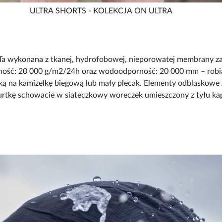
ULTRA SHORTS - KOLEKCJA ON ULTRA
a wykonana z tkanej, hydrofobowej, nieporowatej membrany za
lność: 20 000 g/m
2
/24h oraz wodoodporność: 20 000 mm – robi
tką na kamizelkę biegową lub mały plecak. Elementy odblaskowe
kurtkę schowacie w siateczkowy woreczek umieszczony z tyłu ka