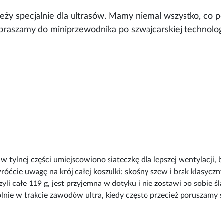
ieży specjalnie dla ultrasów. Mamy niemal wszystko, co p
apraszamy do miniprzewodnika po szwajcarskiej technologi
 w tylnej części umiejscowiono siateczkę dla lepszej wentylacj
Zwróćcie uwagę na krój całej koszulki: skośny szew i brak klasy
zyli całe 119 g, jest przyjemna w dotyku i nie zostawi po sobie 
nie w trakcie zawodów ultra, kiedy często przecież poruszamy