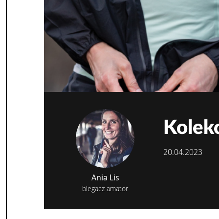
Kolekc
20.04.2023
Ania Lis
biegacz amator