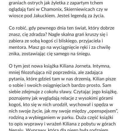
graniach ostrych jak żyletka z zapartym tchem
oglądają fani w Chamonix, Skierniewicach czy w
wiosce pod Jakuckiem. Jesteś legendą za życia.
Co robić, gdy pewnego dnia ten świat, który dobrze
znasz, cię zdradza? Nagle skalna grań kruszy się i
zabiera ze sobą kogoś ci bliskiego, przyjaciela i
mentora. Masz go na wyciągnięcie ręki i za chwilę
znika, zostawiając cię samego na śniegu.
O tym jest nowa książka Kiliana Jorneta. Intymna,
mniej filozofująca niż poprzednia, ale zadająca
pytania, które gdzieś tam w nas drzemią. Kilian pisze
o sobie i swoich osiągnięciach bardzo prosto. Sam
siebie zdejmuje z cokołu sławy. Czytając jego książkę,
poznajemy jak wyglądają relacje z wysokimi górami
kogoś, kto się w nich urodził, wychował i spędza w
nich swoje życie, jak my swoje między „openspejsem”,
rodziną a wybieganiem w parku. Duża część książki
to opis wyprawy i wrażeń Kiliana z pobytu w górach
Nepalu. Wyprawy, która dla niego była rodzajem