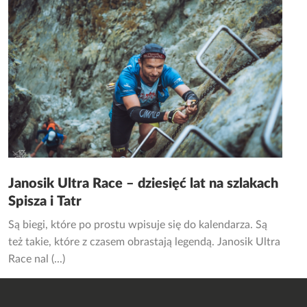
Janosik Ultra Race – dziesięć lat na szlakach
Spisza i Tatr
Są biegi, które po prostu wpisuje się do kalendarza. Są
też takie, które z czasem obrastają legendą. Janosik Ultra
Race nal (...)