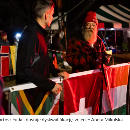
rtosz Fudali dostaje dyskwalifikację, zdjęcie: Aneta Mikulska