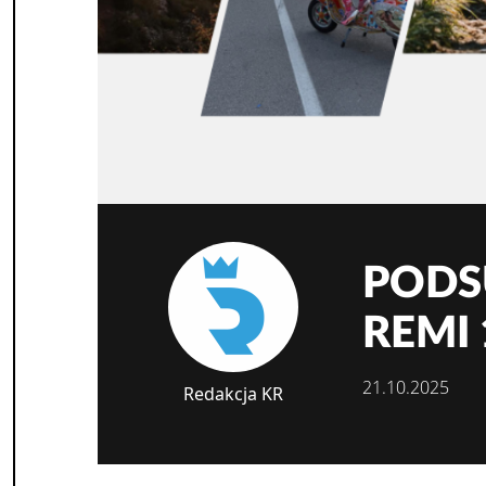
PODS
REMI 
21.10.2025
Redakcja KR