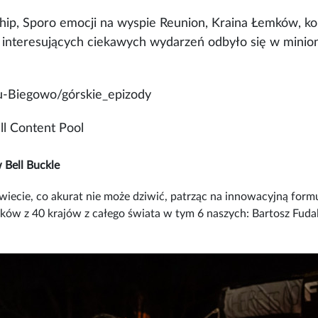
ip, Sporo emocji na wyspie Reunion, Kraina Łemków, kol
 interesujących ciekawych wydarzeń odbyło się w miniony
gu-Biegowo/górskie_epizody
ll Content Pool
 Bell Buckle
iecie, co akurat nie może dziwić, patrząc na innowacyjną formu
ników z 40 krajów z całego świata w tym 6 naszych: Bartosz Fud