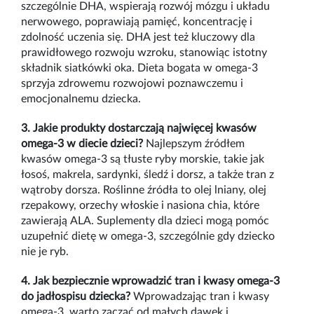
szczególnie DHA, wspierają rozwój mózgu i układu
nerwowego, poprawiają pamięć, koncentrację i
zdolność uczenia się. DHA jest też kluczowy dla
prawidłowego rozwoju wzroku, stanowiąc istotny
składnik siatkówki oka. Dieta bogata w omega-3
sprzyja zdrowemu rozwojowi poznawczemu i
emocjonalnemu dziecka.
3. Jakie produkty dostarczają najwięcej kwasów
omega-3 w diecie dzieci?
Najlepszym źródłem
kwasów omega-3 są tłuste ryby morskie, takie jak
łosoś, makrela, sardynki, śledź i dorsz, a także tran z
wątroby dorsza. Roślinne źródła to olej lniany, olej
rzepakowy, orzechy włoskie i nasiona chia, które
zawierają ALA. Suplementy dla dzieci mogą pomóc
uzupełnić dietę w omega-3, szczególnie gdy dziecko
nie je ryb.
4. Jak bezpiecznie wprowadzić tran i kwasy omega-3
do jadłospisu dziecka?
Wprowadzając tran i kwasy
omega-3, warto zacząć od małych dawek i