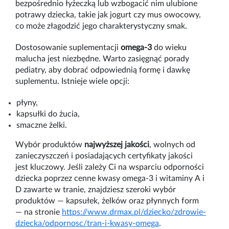
bezpośrednio łyżeczką lub wzbogacić nim ulubione
potrawy dziecka, takie jak jogurt czy mus owocowy,
co może złagodzić jego charakterystyczny smak.
Dostosowanie suplementacji
omega-3
do wieku
malucha jest niezbędne. Warto zasięgnąć porady
pediatry, aby dobrać odpowiednią formę i dawkę
suplementu. Istnieje wiele opcji:
płyny,
kapsułki do żucia,
smaczne żelki.
Wybór produktów
najwyższej jakości
, wolnych od
zanieczyszczeń i posiadających certyfikaty jakości
jest kluczowy. Jeśli zależy Ci na wsparciu odporności
dziecka poprzez cenne kwasy omega‑3 i witaminy A i
D zawarte w tranie, znajdziesz szeroki wybór
produktów — kapsułek, żelków oraz płynnych form
— na stronie
https://www.drmax.pl/dziecko/zdrowie-
dziecka/odpornosc/tran-i-kwasy-omega
.