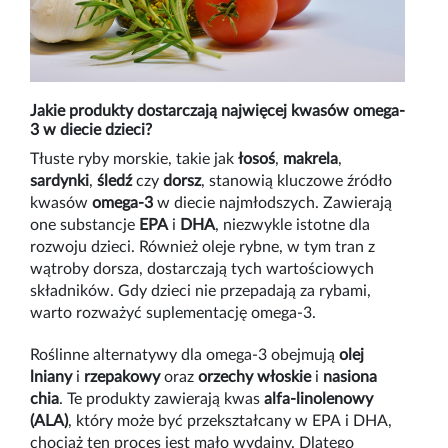
Jakie produkty dostarczają najwięcej kwasów omega-
3 w diecie dzieci?
Tłuste ryby morskie, takie jak
łosoś
,
makrela
,
sardynki
,
śledź
czy
dorsz
, stanowią kluczowe źródło
kwasów
omega-3
w diecie najmłodszych. Zawierają
one substancje
EPA
i
DHA
, niezwykle istotne dla
rozwoju dzieci. Również oleje rybne, w tym tran z
wątroby dorsza, dostarczają tych wartościowych
składników. Gdy dzieci nie przepadają za rybami,
warto rozważyć suplementację omega-3.
Roślinne alternatywy dla omega-3 obejmują
olej
lniany
i
rzepakowy
oraz
orzechy włoskie
i
nasiona
chia
. Te produkty zawierają kwas
alfa-linolenowy
(ALA)
, który może być przekształcany w EPA i DHA,
chociaż ten proces jest mało wydajny. Dlatego