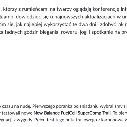
m, którzy z rumieńcami na twarzy oglądają konferencję in
camp, dowiedzieć się o najnowszych aktualizacjach w ur
 się, jak najlepiej wykorzystać te dwa dni i zdobyć jak n
ka ładnych godzin biegania, roweru, jogi i spotkanie na p
 czasu na nudę. Pierwszego poranka po śniadaniu wybraliśmy s
cy testowali nowe
New Balance FuelCell SuperComp Trail
. To pi
ygnacji z wygody. Pełen test tego buta trailowego z karbonową