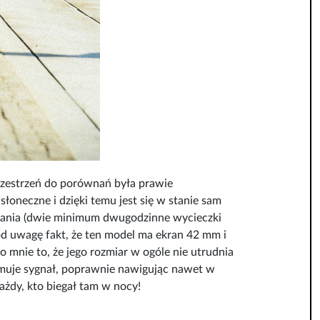
przestrzeń do porównań była prawie
słoneczne i dzięki temu jest się w stanie sam
ywania (dwie minimum dwugodzinne wycieczki
od uwagę fakt, że ten model ma ekran 42 mm i
 mnie to, że jego rozmiar w ogóle nie utrudnia
zymuje sygnał, poprawnie nawigując nawet w
każdy, kto biegał tam w nocy!