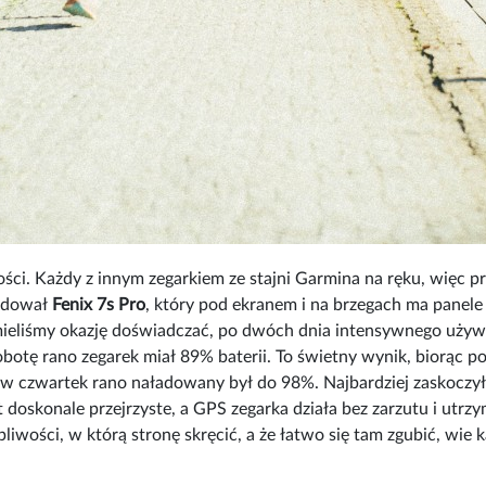
ości. Każdy z innym zegarkiem ze stajni Garmina na ręku, więc 
lądował
Fenix 7s Pro
, który pod ekranem i na brzegach ma panele 
j mieliśmy okazję doświadczać, po dwóch dnia intensywnego uż
botę rano zegarek miał 89% baterii. To świetny wynik, biorąc p
 w czwartek rano naładowany był do 98%. Najbardziej zaskoczyło
doskonale przejrzyste, a GPS zegarka działa bez zarzutu i utr
pliwości, w którą stronę skręcić, a że łatwo się tam zgubić, wie 