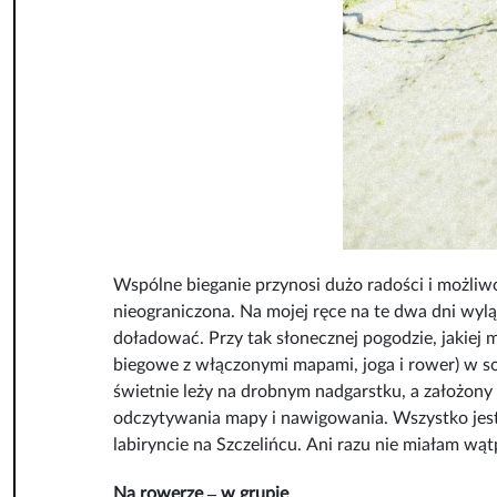
Wspólne bieganie przynosi dużo radości i możliw
nieograniczona. Na mojej ręce na te dwa dni wy
doładować. Przy tak słonecznej pogodzie, jakie
biegowe z włączonymi mapami, joga i rower) w so
świetnie leży na drobnym nadgarstku, a założony
odczytywania mapy i nawigowania. Wszystko jest 
labiryncie na Szczelińcu. Ani razu nie miałam wąt
Na rowerze ‒ w grupie