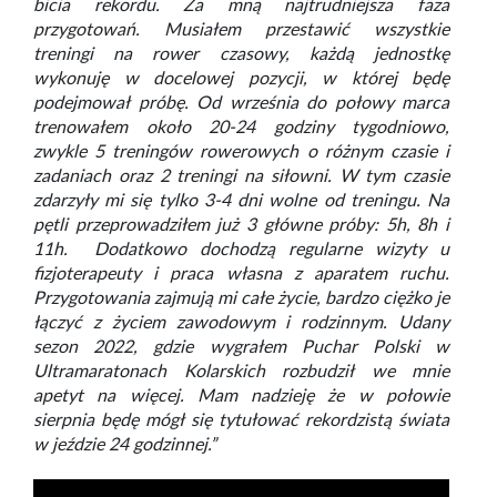
bicia rekordu. Za mną najtrudniejsza faza
przygotowań. Musiałem przestawić wszystkie
treningi na rower czasowy, każdą jednostkę
wykonuję w docelowej pozycji, w której będę
podejmował próbę. Od września do połowy marca
trenowałem około 20-24 godziny tygodniowo,
zwykle 5 treningów rowerowych o różnym czasie i
zadaniach oraz 2 treningi na siłowni. W tym czasie
zdarzyły mi się tylko 3-4 dni wolne od treningu. Na
pętli przeprowadziłem już 3 główne próby: 5h, 8h i
11h. Dodatkowo dochodzą regularne wizyty u
fizjoterapeuty i praca własna z aparatem ruchu.
Przygotowania zajmują mi całe życie, bardzo ciężko je
łączyć z życiem zawodowym i rodzinnym. Udany
sezon 2022, gdzie wygrałem Puchar Polski w
Ultramaratonach Kolarskich rozbudził we mnie
apetyt na więcej. Mam nadzieję że w połowie
sierpnia będę mógł się tytułować rekordzistą świata
w jeździe 24 godzinnej.”