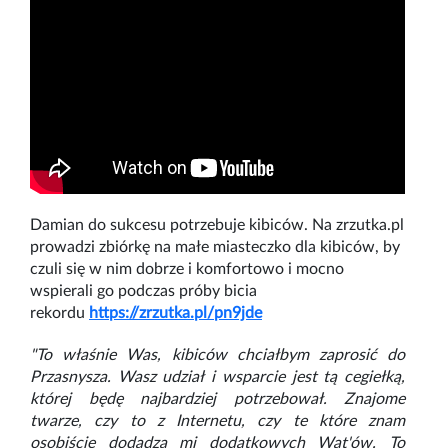
Damian do sukcesu potrzebuje kibiców. Na zrzutka.pl
prowadzi zbiórkę na małe miasteczko dla kibiców, by
czuli się w nim dobrze i komfortowo i mocno
wspierali go podczas próby bicia
rekordu
https://zrzutka.pl/pn9jde
"To właśnie Was, kibiców chciałbym zaprosić do
Przasnysza. Wasz udział i wsparcie jest tą cegiełką,
której będę najbardziej potrzebował. Znajome
twarze, czy to z Internetu, czy te które znam
osobiście dodadzą mi dodatkowych Wat'ów. To