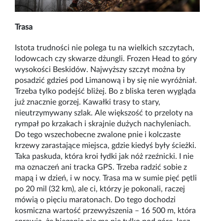
Trasa
Istota trudności nie polega tu na wielkich szczytach,
lodowcach czy skwarze dżungli. Frozen Head to góry
wysokości Beskidów. Najwyższy szczyt można by
posadzić gdzieś pod Limanową i by się nie wyróżniał.
Trzeba tylko podejść bliżej. Bo z bliska teren wygląda
już znacznie gorzej. Kawałki trasy to stary,
nieutrzymywany szlak. Ale większość to przeloty na
rympał po krzakach i skrajnie dużych nachyleniach.
Do tego wszechobecne zwalone pnie i kolczaste
krzewy zarastające miejsca, gdzie kiedyś były ścieżki.
Taka paskuda, która kroi łydki jak nóż rzeźnicki. I nie
ma oznaczeń ani tracka GPS. Trzeba radzić sobie z
mapą i w dzień, i w nocy. Trasa ma w sumie pięć pętli
po 20 mil (32 km), ale ci, którzy je pokonali, raczej
mówią o pięciu maratonach. Do tego dochodzi
kosmiczna wartość przewyższenia – 16 500 m, która