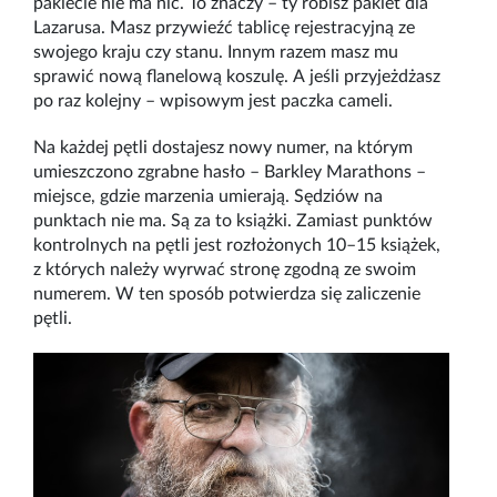
pakiecie nie ma nic. To znaczy – ty robisz pakiet dla
Lazarusa. Masz przywieźć tablicę rejestracyjną ze
swojego kraju czy stanu. Innym razem masz mu
sprawić nową flanelową koszulę. A jeśli przyjeżdżasz
po raz kolejny – wpisowym jest paczka cameli.
Na każdej pętli dostajesz nowy numer, na którym
umieszczono zgrabne hasło – Barkley Marathons –
miejsce, gdzie marzenia umierają. Sędziów na
punktach nie ma. Są za to książki. Zamiast punktów
kontrolnych na pętli jest rozłożonych 10–15 książek,
z których należy wyrwać stronę zgodną ze swoim
numerem. W ten sposób potwierdza się zaliczenie
pętli.