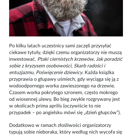
Po kilku latach uczestnicy sami zaczęli przysyłać
ciekawe tytuły, dzięki czemu organizatorzy nie muszą
inwestować.
Ptaki ciernistych krzewów
,
Jak poradzić
sobie z kryzysem osobowości
,
Skarb radości i
entuzjazmu
,
Poświęcenie dziewicy
. Każda książka
przyprawia o głupawy uśmiech, gdy wyciąga się ją z
wodoodpornego worka zawieszonego na drzewie.
Czasem worka pokrytego szronem, często mokrego
od wiosennej ulewy. Bo bieg zwykle rozgrywany jest
w okolicach prima aprilis (oczywiście to nie
przypadek – po angielsku mówi się „dzień głupców”).
Dodatkowo w ramach złośliwości organizatorzy
typują sobie nieboraka, który według nich wycofa się