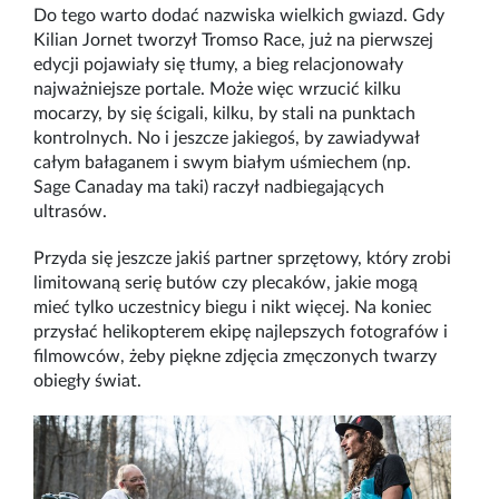
Do tego warto dodać nazwiska wielkich gwiazd. Gdy
Kilian Jornet tworzył Tromso Race, już na pierwszej
edycji pojawiały się tłumy, a bieg relacjonowały
najważniejsze portale. Może więc wrzucić kilku
mocarzy, by się ścigali, kilku, by stali na punktach
kontrolnych. No i jeszcze jakiegoś, by zawiadywał
całym bałaganem i swym białym uśmiechem (np.
Sage Canaday ma taki) raczył nadbiegających
ultrasów.
Przyda się jeszcze jakiś partner sprzętowy, który zrobi
limitowaną serię butów czy plecaków, jakie mogą
mieć tylko uczestnicy biegu i nikt więcej. Na koniec
przysłać helikopterem ekipę najlepszych fotografów i
filmowców, żeby piękne zdjęcia zmęczonych twarzy
obiegły świat.