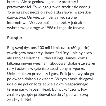
butelek. Ale to geniusz – geniusz prostoty i
przewrotności. To w jego głowie zrodził się wyścig.
To jemu zawdzięcza on swoją złą sławę i wszystkie
dziwactwa. On wie, że można mieć stronę
internetową. Wie, że można inaczej. A jednak –
wybrał swoją drogę w 1986 r. i tego się trzyma.
Początek
Bieg swój dystans 100 mil i limit czasu (60 godzin)
zawdzięcza mordercy. James Earl Rey – nie byle kto,
ale zabójca Martina Luthera Kinga. James wraz z
kilkoma innymi więźniami zbudował drabinę ze starej
rury i uciekł z więzienia o zaostrzonym rygorze.
Uciekał pieszo przez lasy i góry. Policja schwytała go
po dwóch dniach z okładem. W tym czasie zbiegowi
udało się pokonać zaledwie 12 km niegościnnego
terenu parku Frozen Head. Był wykończony. Psy
znalazły go, gdy próbował się skryć pod warstwą
zeschłych liści.