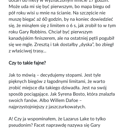
dotarł do mety w wyznaczonym limicie 17 godzin.
Może uda mi się być pierwszym, bo mapa biegu od
pół roku wisi u mnie na ścianie. Na szczęście nie
muszę biegać aż 60 godzin, by na koniec dowiedzieć
się, że minąłem się z limitem o 6 s, jak zrobił to w tym
roku Gary Robbins. Chciał być pierwszym
kanadyjskim finiszerem, ale na ostatniej pętli pogubił
się we mgle. Zresztą i tak dostałby „dyska”, bo zbiegł
z właściwej trasy...
Czy to takie fajne?
Jak to mówią – decydujemy stopami. Jest tyle
pięknych biegów z łagodnymi limitami, że warto
zrobić miejsce dla takiego dziwadła. Jest na swój
sposób pociągające. Jak Syrena Bosto, która znalazła
swoich fanów. Albo Willem Dafoe –
najprzystojniejszy z jaszczurkowatych.
A! Czy ja wspominałem, że Lazarus Lake to tylko
pseudonim? Facet naprawdę nazywa się Gary