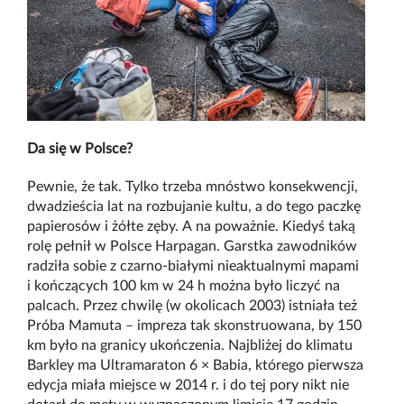
Da się w Polsce?
Pewnie, że tak. Tylko trzeba mnóstwo konsekwencji,
dwadzieścia lat na rozbujanie kultu, a do tego paczkę
papierosów i żółte zęby. A na poważnie. Kiedyś taką
rolę pełnił w Polsce Harpagan. Garstka zawodników
radziła sobie z czarno-białymi nieaktualnymi mapami
i kończących 100 km w 24 h można było liczyć na
palcach. Przez chwilę (w okolicach 2003) istniała też
Próba Mamuta – impreza tak skonstruowana, by 150
km było na granicy ukończenia. Najbliżej do klimatu
Barkley ma Ultramaraton 6 × Babia, którego pierwsza
edycja miała miejsce w 2014 r. i do tej pory nikt nie