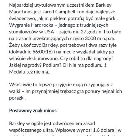
Najbardziej utytułowanym uczestnikiem Barkley
Marathons jest Jared Campbell i on daje najlepsze
świadectwo, jakim piekłem potrafią być małe górki.
Wygranie Hardrocka – jednego z trudniejszych
stumilowców w USA – zajęło mu 27 godzin. I to było
na trasach przekraczających często 3000 m n.p.m.
Żeby ukończyć Barkley, potrzebował dwa razy tyle
(dokładnie 56:00:16) i na mecie wyglądał jakby go
właśnie ekshumowano. Czy robił to dla nagrody?
Jakiej nagrody? Podium? O! Nie ma podium…!
Medalu też nie ma…
Właściwie to lepsze przyjęcie mają rezygnujący z
walki – im przynajmniej trębacz gra ponury hejnał ich
porażki.
Postawmy znak minus
Barkley w ogóle jest odwróceniem zasad
współczesnego ultra. Wpisowe wynosi 1,6 dolara i w