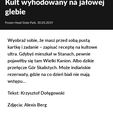
Kult wyhodowany na jałowej
glebie
Frozen Head State Park, 30.03.2019
Wyobraź sobie, że masz przed sobą pustą
kartkę i zadanie – zapisać receptę na kultowe
ultra. Gdybyś mieszkał w Stanach, pewnie
pojawiłby się tam Wielki Kanion. Albo dzikie
przełęcze Gór Skalistych. Może indiańskie
rezerwaty, gdzie na co dzień biali nie mają
wstępu…
Tekst: Krzysztof Dołęgowski
Zdjęcia: Alexis Berg