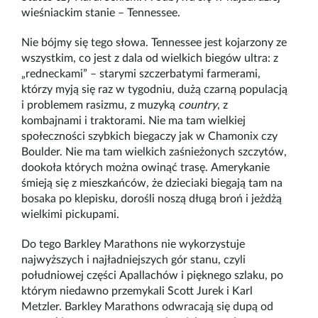
wieśniackim stanie – Tennessee.
Nie bójmy się tego słowa. Tennessee jest kojarzony ze
wszystkim, co jest z dala od wielkich biegów ultra: z
„redneckami” – starymi szczerbatymi farmerami,
którzy myją się raz w tygodniu, dużą czarną populacją
i problemem rasizmu, z muzyką
country
, z
kombajnami i traktorami. Nie ma tam wielkiej
społeczności szybkich biegaczy jak w Chamonix czy
Boulder. Nie ma tam wielkich zaśnieżonych szczytów,
dookoła których można owinąć trasę. Amerykanie
śmieją się z mieszkańców, że dzieciaki biegają tam na
bosaka po klepisku, dorośli noszą długą broń i jeżdżą
wielkimi pickupami.
Do tego Barkley Marathons nie wykorzystuje
najwyższych i najładniejszych gór stanu, czyli
południowej części Apallachów i pięknego szlaku, po
którym niedawno przemykali Scott Jurek i Karl
Metzler. Barkley Marathons odwracają się dupą od