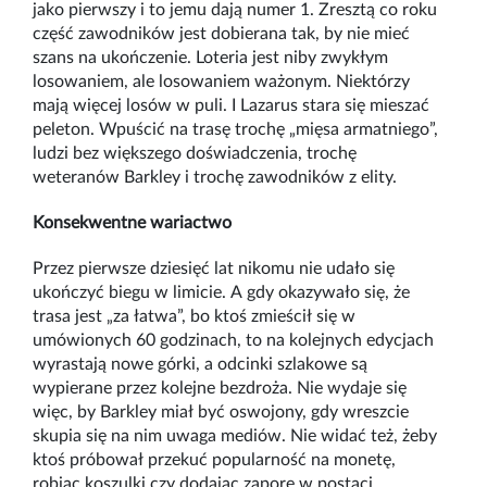
jako pierwszy i to jemu dają numer 1. Zresztą co roku
część zawodników jest dobierana tak, by nie mieć
szans na ukończenie. Loteria jest niby zwykłym
losowaniem, ale losowaniem ważonym. Niektórzy
mają więcej losów w puli. I Lazarus stara się mieszać
peleton. Wpuścić na trasę trochę „mięsa armatniego”,
ludzi bez większego doświadczenia, trochę
weteranów Barkley i trochę zawodników z elity.
Konsekwentne wariactwo
Przez pierwsze dziesięć lat nikomu nie udało się
ukończyć biegu w limicie. A gdy okazywało się, że
trasa jest „za łatwa”, bo ktoś zmieścił się w
umówionych 60 godzinach, to na kolejnych edycjach
wyrastają nowe górki, a odcinki szlakowe są
wypierane przez kolejne bezdroża. Nie wydaje się
więc, by Barkley miał być oswojony, gdy wreszcie
skupia się na nim uwaga mediów. Nie widać też, żeby
ktoś próbował przekuć popularność na monetę,
robiąc koszulki czy dodając zaporę w postaci