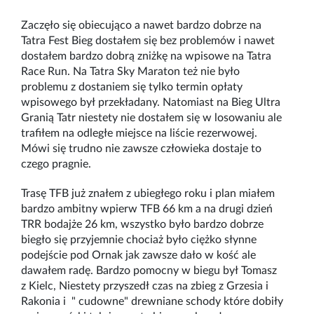
Zaczęło się obiecująco a nawet bardzo dobrze na
Tatra Fest Bieg dostałem się bez problemów i nawet
dostałem bardzo dobrą zniżkę na wpisowe na Tatra
Race Run. Na Tatra Sky Maraton też nie było
problemu z dostaniem się tylko termin opłaty
wpisowego był przekładany. Natomiast na Bieg Ultra
Granią Tatr niestety nie dostałem się w losowaniu ale
trafiłem na odległe miejsce na liście rezerwowej.
Mówi się trudno nie zawsze człowieka dostaje to
czego pragnie.
Trasę TFB już znałem z ubiegłego roku i plan miałem
bardzo ambitny wpierw TFB 66 km a na drugi dzień
TRR bodajże 26 km, wszystko było bardzo dobrze
biegło się przyjemnie chociaż było ciężko słynne
podejście pod Ornak jak zawsze dało w kość ale
dawałem radę. Bardzo pomocny w biegu był Tomasz
z Kielc, Niestety przyszedł czas na zbieg z Grzesia i
Rakonia i " cudowne" drewniane schody które dobiły