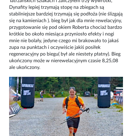
Tatrzańskich szlakach i zaliczyłem trzy wywrotki,
Dynafity lepiej trzymają stopę na zbiegach są
stabilniejsze bardziej trzymają się podłoża (nie ślizgają
się na kamieniach ). bieg był jak dla mnie rewelacyjny,
przygotowanie się pod okiem Roberta chociaż bardzo
krótkie bo około miesiąca przyniosło efekty i nogi
mnie nie bolały, jedyne czego mi brakowało to jakaś
zupa na punktach i oczywiście jakiś posiłek
regeneracyjny po biegu( był ale niestety płatny). Bieg
ukończony może w nierewelacyjnym czasie 8,25,08
ale ukończony.