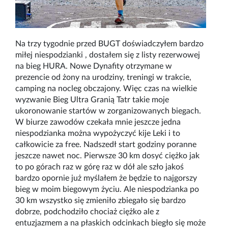
Na trzy tygodnie przed BUGT doświadczyłem bardzo
miłej niespodzianki , dostałem się z listy rezerwowej
na bieg HURA. Nowe Dynafity otrzymane w
prezencie od żony na urodziny, treningi w trakcie,
camping na nocleg obczajony. Więc czas na wielkie
wyzwanie Bieg Ultra Granią Tatr takie moje
ukoronowanie startów w zorganizowanych biegach.
W biurze zawodów czekała mnie jeszcze jedna
niespodzianka można wypożyczyć kije Leki i to
całkowicie za free. Nadszedł start godziny poranne
jeszcze nawet noc. Pierwsze 30 km dosyć ciężko jak
to po górach raz w górę raz w dół ale szło jakoś
bardzo opornie już myślałem że będzie to najgorszy
bieg w moim biegowym życiu. Ale niespodzianka po
30 km wszystko się zmieniło zbiegało się bardzo
dobrze, podchodziło chociaż ciężko ale z
entuzjazmem a na płaskich odcinkach biegło się może