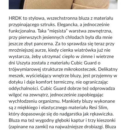
HRDK to stylowa, wszechstronna bluza z materiału
przypinającego
sztruks. Elegancka, a jednocześnie
funkcjonalna. Taka “mięsista” warstwa zewnętrzna,
przy pierwszych jesiennych chłodach była dla mnie
jeszcze zbyt pancerna. Za to sprawdza się teraz przy
mroźniejszej aurze, kiedy cienka wiatrówka już nie
wystarcza, żeby utrzymać ciepło w zimne i wietrzne
dni Uszyta została z materiału Cubic Guard o
trójwymiarowej strukturze mikrokosteczek. Delikatny
meszek, wyścielający wnętrze bluzy, jest przyjemny w
dotyku i daje komfort termiczny, nie ograniczając
oddychalności. Cubic Guard dobrze też odprowadza
wilgoć na zewnątrz, jednocześnie zapobiegając
wychłodzeniu organizmu. Mankiety bluzy wykonane
są z miękkiego i elastycznego materiału Resi Slim,
który dopasowuje się do nadgarstka jak rękawiczka.
Bluza ma też wygodny głęboki kaptur i trzy kieszonki
(zapinane na zamki) na najważniejsze drobiazgi. Bluza