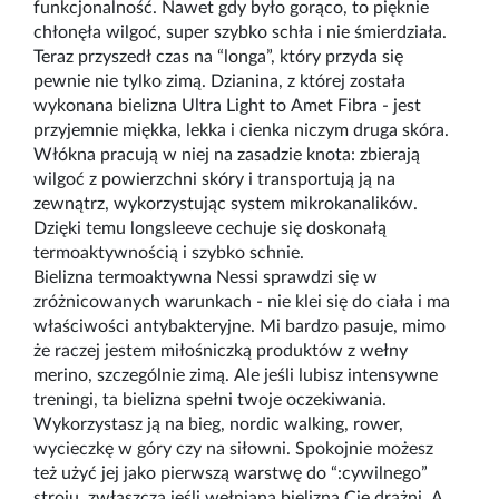
funkcjonalność. Nawet gdy było gorąco, to pięknie
chłonęła wilgoć, super szybko schła i nie śmierdziała.
Teraz przyszedł czas na “longa”, który przyda się
pewnie nie tylko zimą. Dzianina, z której została
wykonana bielizna Ultra Light to Amet Fibra - jest
przyjemnie miękka, lekka i cienka niczym druga skóra.
Włókna pracują w niej na zasadzie knota: zbierają
wilgoć z powierzchni skóry i transportują ją na
zewnątrz, wykorzystując system mikrokanalików.
Dzięki temu longsleeve cechuje się doskonałą
termoaktywnością i szybko schnie.
Bielizna termoaktywna Nessi sprawdzi się w
zróżnicowanych warunkach - nie klei się do ciała i ma
właściwości antybakteryjne. Mi bardzo pasuje, mimo
że raczej jestem miłośniczką produktów z wełny
merino, szczególnie zimą. Ale jeśli lubisz intensywne
treningi, ta bielizna spełni twoje oczekiwania.
Wykorzystasz ją na bieg, nordic walking, rower,
wycieczkę w góry czy na siłowni. Spokojnie możesz
też użyć jej jako pierwszą warstwę do “:cywilnego”
stroju, zwłaszcza jeśli wełniana bielizna Cię drażni. A