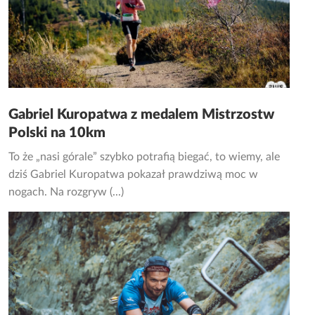
Gabriel Kuropatwa z medalem Mistrzostw
Polski na 10km
To że „nasi górale” szybko potrafią biegać, to wiemy, ale
dziś Gabriel Kuropatwa pokazał prawdziwą moc w
nogach. Na rozgryw (...)