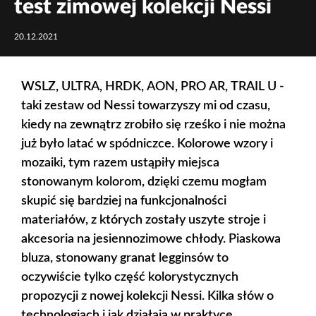
test zimowej kolekcji Nessi
20.12.2021
WSLZ, ULTRA, HRDK, AON, PRO AR, TRAIL U -
taki zestaw od Nessi towarzyszy mi od czasu,
kiedy na zewnątrz zrobiło się rześko i nie można
już było latać w spódniczce. Kolorowe wzory i
mozaiki, tym razem ustąpiły miejsca
stonowanym kolorom, dzięki czemu mogłam
skupić się bardziej na funkcjonalności
materiałów, z których zostały uszyte stroje i
akcesoria na jesiennozimowe chłody. Piaskowa
bluza, stonowany granat legginsów to
oczywiście tylko część kolorystycznych
propozycji z nowej kolekcji Nessi. Kilka słów o
technologiach i jak działają w praktyce.