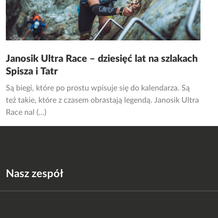
Janosik Ultra Race – dziesięć lat na szlakach
Spisza i Tatr
Są biegi, które po prostu wpisuje się do kalendarza. Są
też takie, które z czasem obrastają legendą. Janosik Ultra
Race nal (...)
Nasz zespół