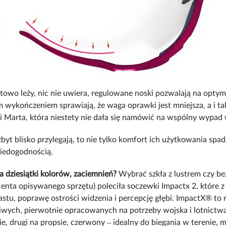
owo leży, nic nie uwiera, regulowane noski pozwalają na opty
 wykończeniem sprawiają, że waga oprawki jest mniejsza, a i tak
ni Marta, która niestety nie dała się namówić na wspólny wypad 
byt blisko przylegają, to nie tylko komfort ich użytkowania spada
niedogodnością.
 dziesiątki kolorów, zaciemnień?
Wybrać szkła z lustrem czy be
enta opisywanego sprzętu) poleciła soczewki Impactx 2, które z
astu, poprawę ostrości widzenia i percepcję głębi. ImpactX® t
liwych, pierwotnie opracowanych na potrzeby wojska i lotnictw
, drugi na propsie, czerwony ‒ idealny do biegania w terenie, 