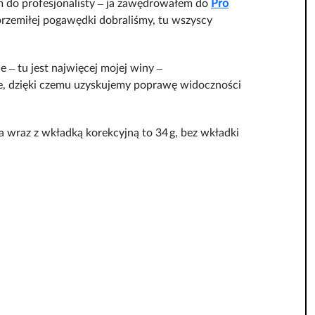
m do profesjonalisty
‒
ja zawędrowałem do
Pro
przemiłej pogawędki dobraliśmy, tu wszyscy
e ‒ tu jest najwięcej mojej winy ‒
nie, dzięki czemu uzyskujemy poprawę widoczności
 wraz z wkładką korekcyjną to 34 g, bez wkładki