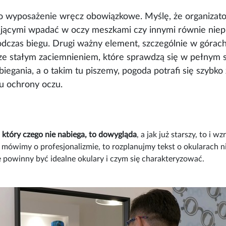
o wyposażenie wręcz obowiązkowe. Myślę, że organizator
chającymi wpadać w oczy meszkami czy innymi równie ni
odczas biegu. Drugi ważny element, szczególnie w górac
ze stałym zaciemnieniem, które sprawdzą się w pełnym s
gania, a o takim tu piszemy, pogoda potrafi się szybko
mu ochrony oczu.
 który czego nie nabiega, to dowygląda
, a jak już starszy, to 
ro mówimy o profesjonalizmie, to rozplanujmy tekst o okularac
e powinny być idealne okulary i czym się charakteryzować.