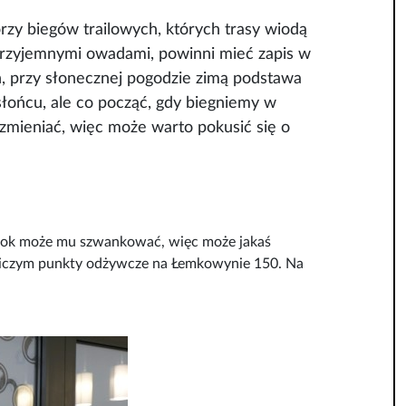
zy biegów trailowych, których trasy wiodą
eprzyjemnymi owadami, powinni mieć zapis w
h, przy słonecznej pogodzie zimą podstawa
łońcu, ale co począć, gdy biegniemy w
 zmieniać, więc może warto pokusić się o
i wzrok może mu szwankować, więc może jakaś
h niczym punkty odżywcze na Łemkowynie 150. Na