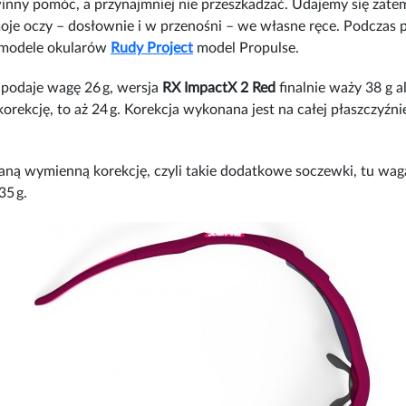
inny pomóc, a przynajmniej nie przeszkadzać. Udajemy się zate
 moje oczy – dosłownie i w przenośni – we własne ręce. Podczas 
 modele okularów
Rudy Project
model Propulse.
podaje wagę 26 g, wersja
RX ImpactX 2 Red
finalnie waży 38 g al
orekcję, to aż 24 g. Korekcja wykonana jest na całej płaszczyź
ą wymienną korekcję, czyli takie dodatkowe soczewki, tu waga
35 g.