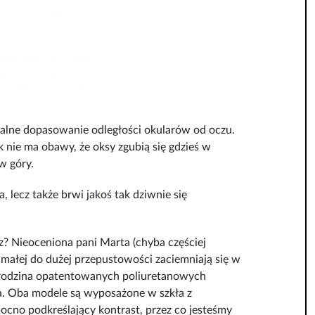
malne dopasowanie odległości okularów od oczu.
 nie ma obawy, że oksy zgubią się gdzieś w
w góry.
, lecz także brwi jakoś tak dziwnie się
z? Nieoceniona pani Marta (chyba częściej
 małej do dużej przepustowości zaciemniają się w
o rodzina opatentowanych poliuretanowych
a. Oba modele są wyposażone w szkła z
mocno podkreślający kontrast, przez co jesteśmy