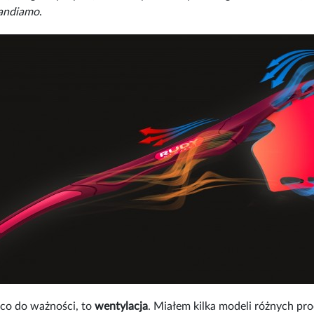
andiamo
.
co do ważności, to
wentylacja
. Miałem kilka modeli różnych pro