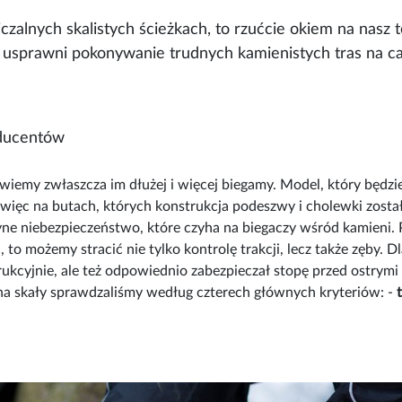
liczalnych skalistych ścieżkach, to rzućcie okiem na nasz
a usprawni pokonywanie trudnych kamienistych tras na c
oducentów
 wiemy zwłaszcza im dłużej i więcej biegamy. Model, który będz
ę więc na butach, których konstrukcja podeszwy i cholewki zosta
ne niebezpieczeństwo, które czyha na biegaczy wśród kamieni. 
u, to możemy stracić nie tylko kontrolę trakcji, lecz także zęby
trukcyjnie, ale też odpowiednio zabezpieczał stopę przed ostrym
 na skały sprawdzaliśmy według czterech głównych kryteriów: -
t