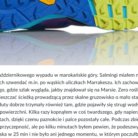
aździernikowego wypadu w marokańskie góry. Salmingi miałem 
nich szwendać m.in. po wąskich uliczkach Marrakeszu. Ich zach
ego, gdzie szlak wygląda, jakby znajdował się na Marsie. Zero ro
ieszczać ścieżką prowadzącą przez skalne gruzowisko o mało sta
Buty dobrze trzymały również tam, gdzie pojawiły się strugi wod
powierzchni. Kilka razy kopnąłem w coś twardszego, gdy napiera
ntach, dzięki czemu paznokcie i palce pozostały całe. Podczas zb
rzyczepność, ale po kilku minutach byłem pewien, że podeszwy
ka w 25 min i nie było ani jednego momentu, w którym poczułbym