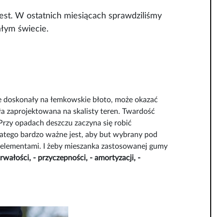
 test. W ostatnich miesiącach sprawdziliśmy
ałym świecie.
ie doskonały na łemkowskie błoto, może okazać
ła zaprojektowana na skalisty teren. Twardość
Przy opadach deszczu zaczyna się robić
. Dlatego bardzo ważne jest, aby but wybrany pod
i elementami. I żeby mieszanka zastosowanej gumy
rwałości, - przyczepności, - amortyzacji, -