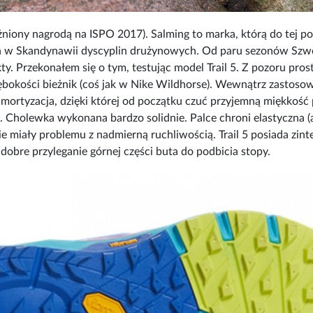
niony nagrodą na ISPO 2017). Salming to marka, którą do tej po
nych w Skandynawii dyscyplin drużynowych. Od paru sezonów Szwe
ty. Przekonałem się o tym, testując model Trail 5. Z pozoru pro
głębokości bieżnik (coś jak w Nike Wildhorse). Wewnątrz zastos
) amortyzacja, dzięki której od początku czuć przyjemną miękkość
. Cholewka wykonana bardzo solidnie. Palce chroni elastyczna (
nie miały problemu z nadmierną ruchliwością. Trail 5 posiada zin
bre przyleganie górnej części buta do podbicia stopy.