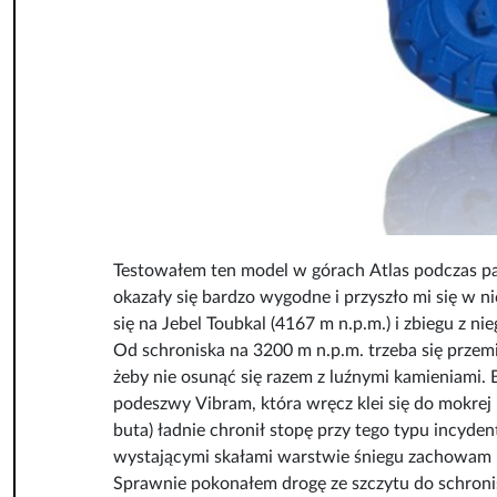
Testowałem ten model w górach Atlas podczas p
okazały się bardzo wygodne i przyszło mi się w 
się na Jebel Toubkal (4167 m n.p.m.) i zbiegu z ni
Od schroniska na 3200 m n.p.m. trzeba się przem
żeby nie osunąć się razem z luźnymi kamieniami. 
podeszwy Vibram, która wręcz klei się do mokrej 
buta) ładnie chronił stopę przy tego typu incyde
wystającymi skałami warstwie śniegu zachowam p
Sprawnie pokonałem drogę ze szczytu do schronis