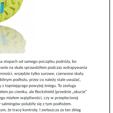
na stopach od samego początku podróży, bo
owanie na skale sprawdziłem podczas wdrapywania
ślinności, wszędzie tylko surowe, czerwone skały.
bilnym podłożu, przez co należy stale uważać,
y z topniejącego powyżej śniegu. To zasługa
łem po ciemku, ale Rockshield (przednie „okucie”
iegu miałem wątpliwości, czy w przeplecionej
 salmingów polubiły się z tym podłożem.
, że tracę kontrolę. I zwłaszcza za ten zbieg