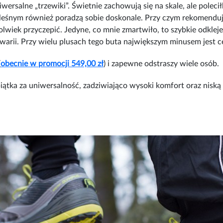
iwersalne „trzewiki”. Świetnie zachowują się na skale, ale polec
 leśnym również poradzą sobie doskonale. Przy czym rekomenduj
olwiek przyczepić. Jedyne, co mnie zmartwiło, to szybkie odklej
o awarii. Przy wielu plusach tego buta największym minusem jest c
(
obecnie w promocji 549,00 zł
) i zapewne odstraszy wiele osób.
iątka za uniwersalność, zadziwiająco wysoki komfort oraz niską