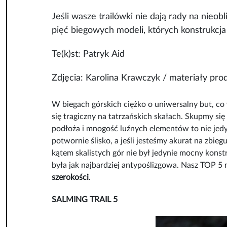
Jeśli wasze trailówki nie dają rady na nieob
pięć biegowych modeli, których konstrukcj
Te(k)st: Patryk Aid
Zdjęcia: Karolina Krawczyk / materiały pr
W biegach górskich ciężko o uniwersalny but, co
się tragiczny na tatrzańskich skałach. Skupmy si
podłoża i mnogość luźnych elementów to nie jedy
potwornie ślisko, a jeśli jesteśmy akurat na zbieg
kątem skalistych gór nie był jedynie mocny kons
była jak najbardziej antypoślizgowa. Nasz TOP 5
szerokości
.
SALMING TRAIL 5