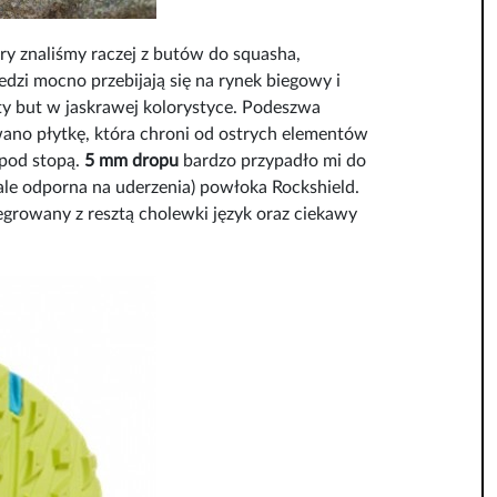
ry znaliśmy raczej z butów do squasha,
dzi mocno przebijają się na rynek biegowy i
sty but w jaskrawej kolorystyce. Podeszwa
owano płytkę, która chroni od ostrych elementów
 pod stopą.
5 mm dropu
bardzo przypadło mi do
ale odporna na uderzenia) powłoka Rockshield.
tegrowany z resztą cholewki język oraz ciekawy