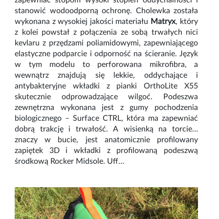
stanowić wodoodporną ochronę. Cholewka została
wykonana z wysokiej jakości materiału
Matryx
, który
z kolei powstał z połączenia ze sobą trwałych nici
kevlaru z przędzami poliamidowymi, zapewniającego
elastyczne podparcie i odporność na ścieranie. Język
w tym modelu to perforowana mikrofibra, a
wewnątrz znajdują się lekkie, oddychające i
antybakteryjne wkładki z pianki OrthoLite X55
skutecznie odprowadzające wilgoć. Podeszwa
zewnętrzna wykonana jest z gumy pochodzenia
biologicznego – Surface CTRL, która ma zapewniać
dobrą trakcję i trwałość. A wisienką na torcie…
znaczy w bucie, jest anatomicznie profilowany
zapiętek 3D i wkładki z profilowaną podeszwą
środkową Rocker Midsole. Uff…