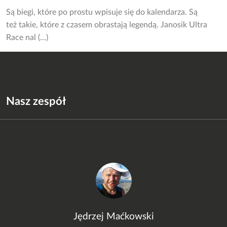
Są biegi, które po prostu wpisuje się do kalendarza. Są
też takie, które z czasem obrastają legendą. Janosik Ultra
Race nal (...)
Nasz zespół
Jędrzej Maćkowski