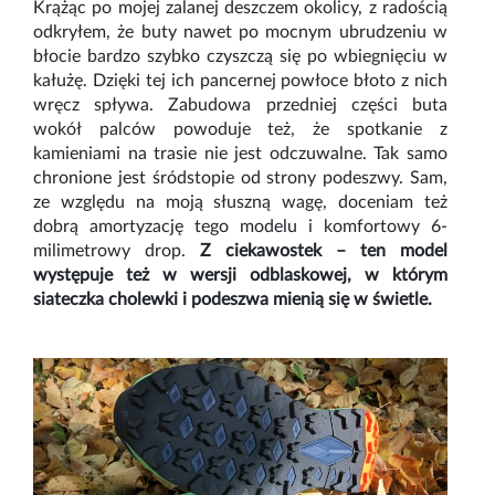
Krążąc po mojej zalanej deszczem okolicy, z radością
odkryłem, że buty nawet po mocnym ubrudzeniu w
błocie bardzo szybko czyszczą się po wbiegnięciu w
kałużę. Dzięki tej ich pancernej powłoce błoto z nich
wręcz spływa. Zabudowa przedniej części buta
wokół palców powoduje też, że spotkanie z
kamieniami na trasie nie jest odczuwalne. Tak samo
chronione jest śródstopie od strony podeszwy. Sam,
ze względu na moją słuszną wagę, doceniam też
dobrą amortyzację tego modelu i komfortowy 6-
milimetrowy drop.
Z ciekawostek – ten model
występuje też w wersji odblaskowej, w którym
siateczka cholewki i podeszwa mienią się w świetle.