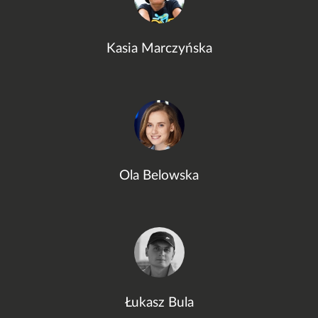
Kasia Marczyńska
Ola Belowska
Łukasz Bula