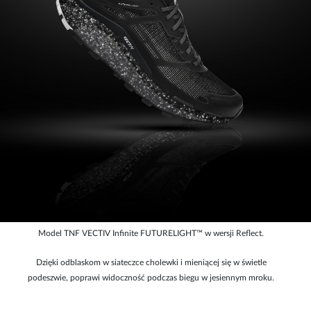
Model TNF VECTIV Infinite FUTURELIGHT™ w wersji Reflect.
Dzięki odblaskom w siateczce cholewki i mieniącej się w świetle
podeszwie, poprawi widoczność podczas biegu w jesiennym mroku.