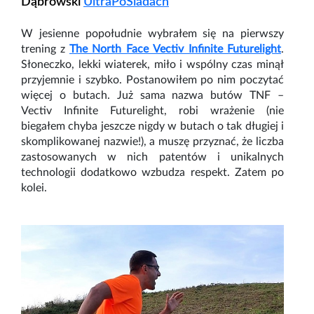
Dąbrowski
UltraPoSladach
W jesienne popołudnie wybrałem się na pierwszy
trening z
The North Face Vectiv Infinite Futurelight
.
Słoneczko, lekki wiaterek, miło i wspólny czas minął
przyjemnie i szybko. Postanowiłem po nim poczytać
więcej o butach. Już sama nazwa butów TNF –
Vectiv Infinite Futurelight, robi wrażenie (nie
biegałem chyba jeszcze nigdy w butach o tak długiej i
skomplikowanej nazwie!), a muszę przyznać, że liczba
zastosowanych w nich patentów i unikalnych
technologii dodatkowo wzbudza respekt. Zatem po
kolei.