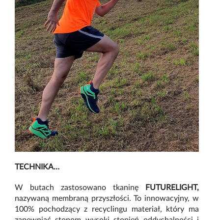
TECHNIKA
…
W butach zastosowano tkaninę
FUTURELIGHT,
nazywaną membraną przyszłości. To innowacyjny, w
100% pochodzący z recyclingu materiał, który ma
zapewniać stopom wysoki stopień oddychalności i