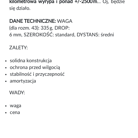
kilometrowa wyrypa i ponad +/-2500 m
… Oj, będzie
się działo.
DANE TECHNICZNE:
WAGA
(
dla
rozm
.
43):
335
g,
DROP:
6
mm,
SZEROKOŚĆ:
s
tandard,
DYSTANS: średni
ZALETY:
solidna
konstrukcja
ochrona
przed
wilgocią
stabilność
i
przyczepność
amortyzacja
WADY:
waga
cena