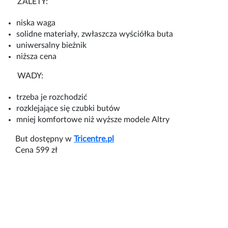
ZALETY:
niska
waga
solidne
materiały
,
zwłaszcza
wyściółka
buta
uniwersalny
bieżnik
niższa
cena
WADY:
trzeba
je
rozchodzić
rozklejające
się
czubki
butów
mniej
komfortowe
niż
wyższe
modele
Altry
But dostępny w
Tricentre.pl
Cena 599 zł