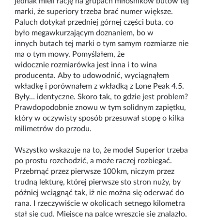
jednak mieli rację na grupach miłośników butów tej
marki, że
s
uperiory trzeba brać numer większe.
Paluch dotykał przedniej g
órnej części buta, co
było
mega
wkurzającym
doznaniem, bo w
innych
butach tej marki
o tym samym rozmiarze nie
ma o tym mowy. Pomyślałem, że
widocznie
rozmiarówka
jest inna i to wina
producenta. Aby to udowodnić
,
wyciągnąłem
wkładkę i porównałem z wkładką z
Lone
Peak
4.5.
Były… identyczne. Skoro tak, to gdzie jest problem?
Prawdopodobnie znowu w tym solidnym
zapiętku
,
który w oczywisty sposób przesuwał stopę o kilka
milimetrów do przodu.
Wszystko wskazuje na to, że
model Superior
trzeba
po pr
ostu rozchodzić, a może raczej
rozbiegać.
Przebrnąć przez pierwsze 100
km, niczym przez
trudną lekturę, której pierwsze
sto
stron nuży, by
później wciągnąć tak, iż nie można się oderwać do
rana. I rzeczywiście w okolicach setnego kilometra
stał się cud. Miejsce na palce wreszcie się znalazło,