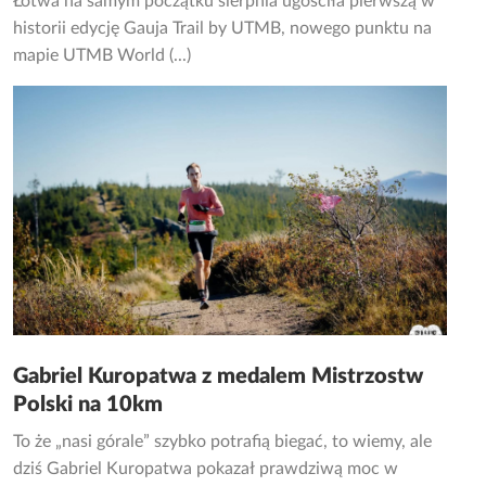
Łotwa na samym początku sierpnia ugościła pierwszą w
historii edycję Gauja Trail by UTMB, nowego punktu na
mapie UTMB World (...)
Gabriel Kuropatwa z medalem Mistrzostw
Polski na 10km
To że „nasi górale” szybko potrafią biegać, to wiemy, ale
dziś Gabriel Kuropatwa pokazał prawdziwą moc w