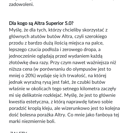
zadowoleni.
Dla kogo są Altra Superior 5.0?
Myślę, że dla tych, którzy chcieliby skorzystać z
głównych atutów butów
Altra
, czyli szerokiego
przodu z bardzo dużą ilością miejsca na palce
,
lepszego czucia podłoża
i zerowego
dropa
, a
jednocześnie oglądają przed wydaniem każdą
złotówkę dwa razy. Przy czym nawet ważniejsza niż
niższa cena (w porównaniu do
o
lympusów
jest to
mniej o 20%) wydaje się ich trwałość, na której
jednak wyraźną rysą jest fakt, że czubki butów
właśnie w okolicach tego setnego kilometra zaczęły
mi się delikatnie rozklejać. Myślę, że jest to głównie
kwestia estetyczna, z którą naprawdę łatwo sobie
poradzić kroplą kleju, ale wizerunkowo jest to kolejna
dość bolesna porażka
Altry
. Co mnie jako
fanboya
tej
marki niezmiernie boli.