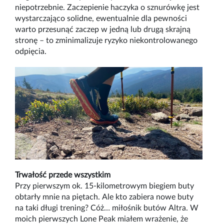
niepotrzebnie. Zaczepienie haczyka o sznurówkę jest
wystarczająco solidne, ewentualnie dla pewności
warto przesunąć zaczep w
jedną lub drugą skrajną
stronę –
to zminimalizuje ryzyko niekontrolowanego
odpięcia.
Trwałość przede wszystkim
Przy pierwszym ok
.
15
-kilometrowym b
ieg
iem
buty
obtarły mnie na piętach. Ale kto zabiera nowe buty
na taki długi trening? Cóż… miłośnik butów
Altra
. W
moich pierwszych
Lone
Peak
miałem wrażenie, że