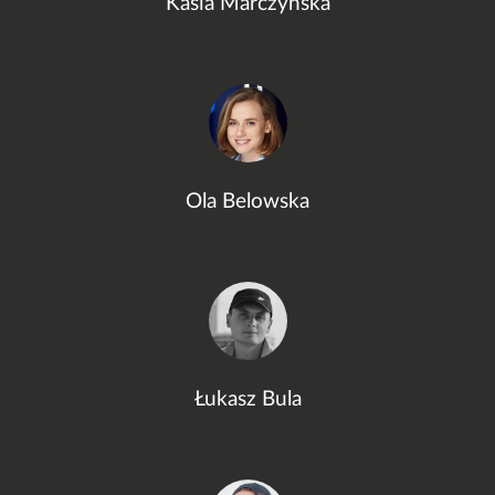
Kasia Marczyńska
Ola Belowska
Łukasz Bula