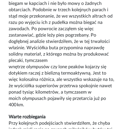
biegam w kapciach i nie było mowy o żadnych
obtarciach. Podobnie w
trzech
kolejnych parach i
stąd moje przekonanie, że we wszystki
ch
a
ltrach
od
razu po wyjęciu
ich
z pudełka można biegać
na
zawodach
. Po powroci
e zacząłem się więc
zastanawiać,
gdzie leży pies pogrzebany. Po
dogłębnej analizie stwierdziłem, że w tej trwałości
właśnie. Wyściółka buta przypomina naprawdę
solidny materiał, z którego można by produkować
plecaki, tymczasem
wnętrze
o
lympusów
czy
l
one
p
eaków
kojarzy się
dotykiem raczej z bielizną
termoaktywną
. Jest to
więc kolosalna różnica, ale wszystko wskazuje na to,
że wyściółka
s
uperiorów przetrwa spokojnie nawet
ponad
tysiąc
kilometrów, a tymczasem w
moich
o
lympusach
pojawiły się przetarcia już po
400
km.
Warte rozbiegania
Przy kolejnych podejściach stwierdziłem, że chyba