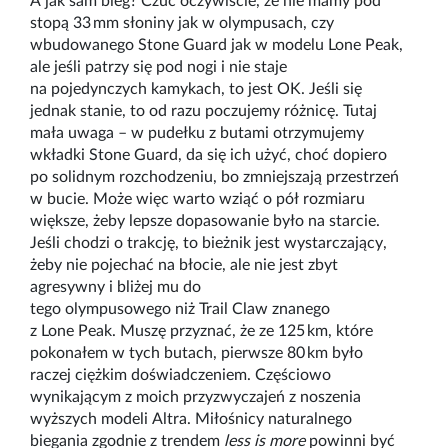
A jak sam bieg? Czuć oczywiście, że nie mamy pod
stopą 33
mm słoniny jak w
o
lympusach
, czy
wbudowanego
Stone
Guard
jak w
modelu
Lone
Peak
,
ale jeśli patrzy się pod nogi i nie staje
na
pojedynczych
kamykach, to jest
OK
. Jeśli się
jednak stanie, to od razu poczujemy różnicę. Tutaj
mała uwaga
–
w pudełku z butami otrzymujemy
wkładki
Stone
Guard
, da się ich użyć, choć dopiero
po solidnym rozchodzeniu,
bo zmniejsz
ają przestrzeń
w bucie. Może wię
c warto wziąć o pół rozmiaru
większe, żeby lepsze dopasowanie było na starcie.
Jeśli chodzi o trakcj
ę, to bieżnik jest wystarczający
,
ż
eby nie pojechać na błocie, ale nie jest zbyt
agresywny i
bliżej mu do
tego
o
lympusowego
niż
Trail
Claw
znanego
z
Lone
Peak
. Muszę przyznać, że ze 125
km, które
pokon
ałem w tych butach, pierwsze 80
km było
raczej ciężkim doświadczeniem. Częściowo
wynikającym z moich pr
zyzwyczajeń z noszenia
wyższych modeli
Altra
.
Miłośnicy naturaln
ego
biegania zgodnie z trendem
less
is
more
powinni być