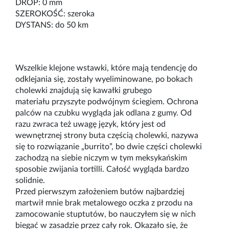
DROP:
0 mm
SZEROKOŚĆ:
szeroka
DYSTANS: do 50 km
Wszelkie klejone wstawki, które mają tendencję do
odklejania się
,
zostały wyeliminowane, po bokach
cholewki znajdują się kawałki grubego
materiału
p
rzyszyte podwójnym ściegiem. Ochrona
palców na czubku wygląda jak odlana z gumy. Od
razu zwraca też uwagę język, który jest od
wewnętrznej strony buta częścią cholewki, nazywa
się to rozwiązanie „
burrito
”, bo dwie części cholewki
zachodzą na siebie niczym w tym meksykańskim
sposobie zwijania tortilli. Całość wygląda bardzo
solidnie.
Przed pierwszym założeniem butów najbardziej
martwił mnie brak metalowego oczka z przodu na
zamocowanie
stuptutów
, bo nauczyłem się w nich
biegać w zasadzie przez cały rok. Okazało się, że