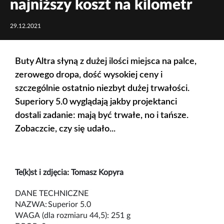
najniższy koszt na kilometr
29.12.2021
Buty Altra słyną z dużej ilości miejsca na palce,
zerowego dropa, dość wysokiej ceny i
szczególnie ostatnio niezbyt dużej trwałości.
Superiory 5.0 wyglądają jakby projektanci
dostali zadanie: mają być trwałe, no i tańsze.
Zobaczcie, czy się udało...
Te(k)
st
i zdjęcia
: Tomasz
Kopyra
DANE TECHNICZNE
NAZWA: Superior 5.0
WAGA (
dla
rozmiaru
44,5):
251 g