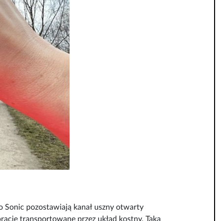
o Sonic pozostawiają kanał uszny otwarty
bracje transportowane przez układ kostny. Taka