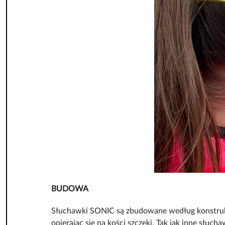
BUDOWA
Słuchawki SONIC są zbudowane według konstrukcj
opierając się na kości szczęki. Tak jak inne słu