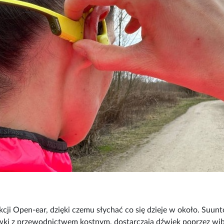
i Open-ear, dzięki czemu słychać co się dzieje w około. Suunt
chawki z przewodnictwem kostnym, dostarczają dźwięk poprzez wi