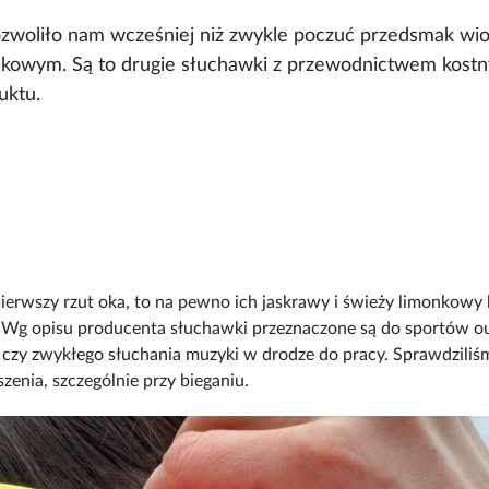
ozwoliło nam wcześniej niż zwykle poczuć przedsmak wi
owym. Są to drugie słuchawki z przewodnictwem kostny
uktu.
rwszy rzut oka, to na pewno ich jaskrawy i świeży limonkowy kol
. Wg opisu producenta słuchawki przeznaczone są do sportów ou
 czy zwykłego słuchania muzyki w drodze do pracy. Sprawdziliśm
nia, szczególnie przy bieganiu.