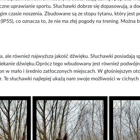
zne uprawianie sportu. Słuchawki dobrze się dopasowują, a doda
ugim czasie noszenia. Zbudowane są ze stopu tytanu, który jest
IP55), co oznacza to, że nie ma złej pogody na trening. Można
a, ale również najwyższa jakość dźwięku. Słuchawki posiadają s
ciekanie dźwięku.Oprócz tego wbudowany jest również podwójn
fon w mało i średnio zatłoczonych miejscach. W głośniejszym ot
r. Te słuchawki najlepiej ukażą nam swoje możliwości w cichych