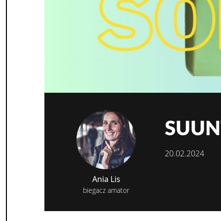
SUUNT
20.02.2024
Ania Lis
biegacz amator