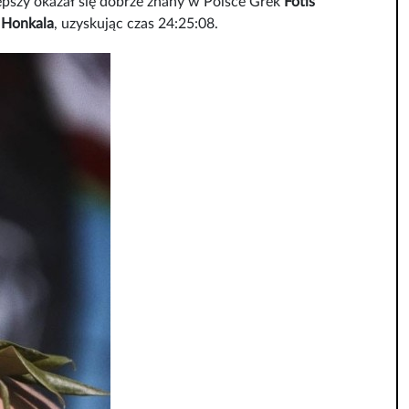
epszy okazał się dobrze znany w Polsce Grek
Fotis
 Honkala
, uzyskując czas 24:25:08.