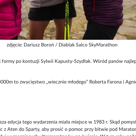
zdjęcie: Dariusz Boroń / Diablak Salco SkyMarathon
 formy po kontuzji Sylwii Kapusty-Szydłak. Wśród panów najleps
3000m to zwycięstwo „wiecznie młodego” Roberta Farona i Agnie
sza edycja tego wydarzenia miała miejsce w 1983 r. Skąd pomysł 
obiec z Aten do Sparty, aby prosić o pomoc przy bitwie pod Mara