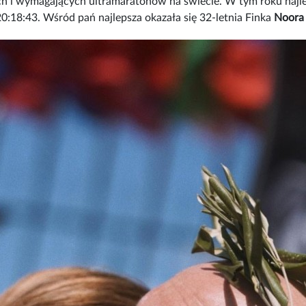
wych i wymagających ultramaratonów na świecie. W tym roku najl
 20:18:43. Wśród pań najlepsza okazała się 32-letnia Finka
Noora