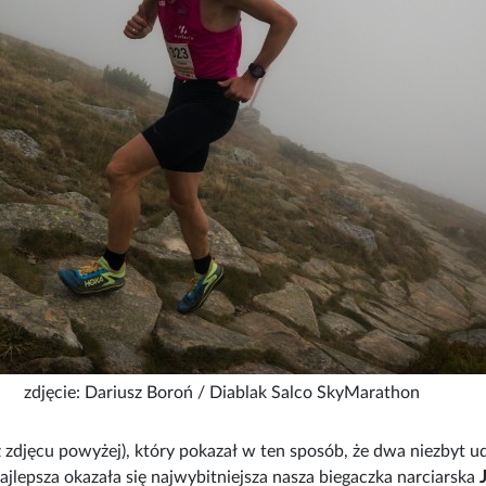
zdjęcie: Dariusz Boroń / Diablak Salco SkyMarathon
z zdjęcu powyżej), który pokazał w ten sposób, że dwa niezbyt u
jlepsza okazała się najwybitniejsza nasza biegaczka narciarska