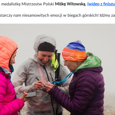
ą medalistkę Mistrzostw Polski
Miśkę Witowską
.
(wideo z finisz
ostarczy nam niesamowitych emocji w biegach górskich! Idźmy za