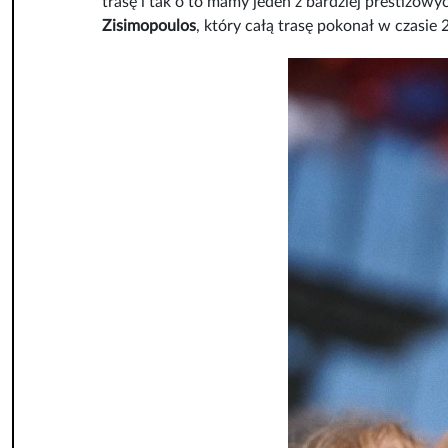
trasę i tak o to mamy jeden z bardziej prestiżo
Zisimopoulos
, który całą trasę pokonał w czasie