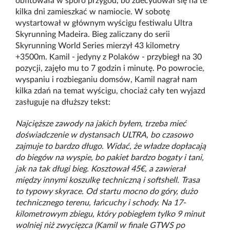
obfitowała w sporo przygód, bo zdecydował się na te
kilka dni zamieszkać w namiocie. W sobotę
wystartował w głównym wyścigu festiwalu Ultra
Skyrunning Madeira. Bieg zaliczany do serii
Skyrunning World Series mierzył 43 kilometry
+3500m. Kamil - jedyny z Polaków - przybiegł na 30
pozycji, zajęło mu to 7 godzin i minutę. Po powrocie,
wyspaniu i rozbieganiu domsów, Kamil nagrał nam
kilka zdań na temat wyścigu, chociaż cały ten wyjazd
zasługuje na dłuższy tekst:
Najcięższe zawody na jakich byłem, trzeba mieć
doświadczenie w dystansach ULTRA, bo czasowo
zajmuje to bardzo długo. Widać, że władze dopłacają
do biegów na wyspie, bo pakiet bardzo bogaty i tani,
jak na tak długi bieg. Kosztował 45€, a zawierał
między innymi koszulkę techniczną i softshell. Trasa
to typowy skyrace. Od startu mocno do góry, dużo
technicznego terenu, łańcuchy i schody. Na 17-
kilometrowym zbiegu, który pobiegłem tylko 9 minut
wolniej niż zwycięzca (Kamil w finale GTWS po