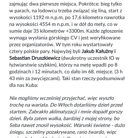
zajmując dwa pierwsze miejsca. Pokrótce: bieg tylko
w parach, na lodowcu trzeba związać się liną, start z
wysokości 1192 m n.p.m, po 17,6 kilometra nawrotka
na wysokości 4554 m n.p.m. i w dół do mety, co w
sumie daje 35 kilometrów +3300m. Każde zgłoszenie
wymaga wysłania górskiego CV i jest weryfikowane
przez organizatorów. W tym roku wystartowały
cztery polskie pary. Najwyżej byli
Jakub Kałużny i
Sebastian Druszkiewicz
(dwukrotny uczestnik IO w
łyżwiarstwie szybkim), którzy na metę wpadli po 8
godzinach i 12 minutach, co dało im 68. miejsce. (3 h
43 min za zwycięzcami). Taki stan rzeczy podsumował
dla nas Kuba:
Nie mogliśmy wcześniej przyjechać, więc wyszło
trochę na wariata. Do Włoch dotarliśmy dzień przed
startem. Zabrakło aklimatyzacji i mnie dopadł gorszy
dzień. Była zatem walka, bardziej z mojej strony, bo
Seba nawet znosił wysokość. Warunki świetne - dużo
śniegu, szczeliny pozakrywane, rano twardo, więc