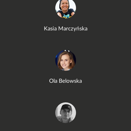
Kasia Marczyńska
Ola Belowska