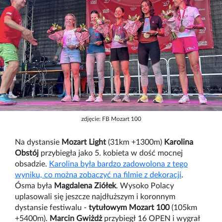
zdjęcie: FB Mozart 100
Na dystansie
Mozart Light
(31km +1300m)
Karolina
Obstój
przybiegła jako 5. kobieta w dość mocnej
obsadzie.
Karolina była bardzo zadowolona z tego
wyniku, co można zobaczyć na filmie z dekoracji
.
Ósma była
Magdalena Ziółek
. Wysoko Polacy
uplasowali się jeszcze najdłuższym i koronnym
dystansie festiwalu -
tytułowym Mozart 100
(105km
+5400m).
Marcin Gwiżdż
przybiegł 16 OPEN i wygrał