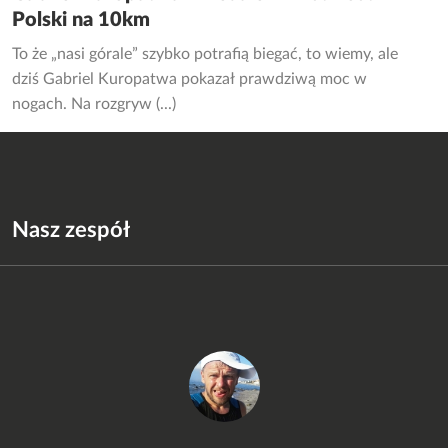
Polski na 10km
To że „nasi górale” szybko potrafią biegać, to wiemy, ale
dziś Gabriel Kuropatwa pokazał prawdziwą moc w
nogach. Na rozgryw (...)
Nasz zespół