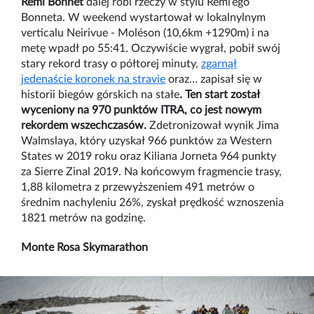
Remi Bonnet
dalej robi rzeczy w stylu Remi’ego
Bonneta. W weekend wystartował w lokalnylnym
verticalu Neirivue - Moléson (10,6km +1290m) i na
metę wpadł po 55:41. Oczywiście wygrał, pobił swój
stary rekord trasy o półtorej minuty,
zgarnął
jedenaście koronek na stravie
oraz… zapisał się w
historii biegów górskich na stałe
. Ten start został
wyceniony na 970 punktów ITRA, co jest nowym
rekordem wszechczasów.
Zdetronizował wynik Jima
Walmslaya, który uzyskał 966 punktów za Western
States w 2019 roku oraz Kiliana Jorneta 964 punkty
za Sierre Zinal 2019. Na końcowym fragmencie trasy,
1,88 kilometra z przewyższeniem 491 metrów o
średnim nachyleniu 26%, zyskał prędkość wznoszenia
1821 metrów na godzinę.
Monte Rosa Skymarathon