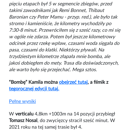
pięciu etapach był 5 w segmencie zbiegów, przed
takimi zawodnikami jak Remi Bonnet, Thibaut
Baronian czy Peter Mamu - przyp. red.), ale było tak
stromo i kamieniście, że kilometry wychodziły po
7:30-8 minut. Przewróciłem się z sześć razy, co mi się
w ogóle nie zdarza. Potem był jeszcze kilometrowy
odcinek przez rzekę wpław, czasami woda sięgała do
pasa, czasami do klatki. Niektórzy pływali. Na
trzydziestym kilometrze złapała mnie bomba, ale
jakoś dobiegłem do mety. Trasa dla doświadczonych,
ale warto było się przejechać. Mega sztos.
“Bombę” Kamila można
obejrzeć tutaj
, a filmik z
tegorocznej edycji tutaj.
Pełne wyniki
W
verticalu
4,8km +1003m na 14 pozycji przybiegł
Tomasz Nosal
, do zwycięzcy stracił sześć minut. W
2021 roku na tej samej trasie był 4.