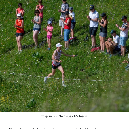
zdjęcie: FB Neirivue - Moléson