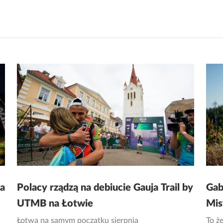
ka
Polacy rządzą na debiucie Gauja Trail by
Gab
UTMB na Łotwie
Mis
Łotwa na samym początku sierpnia
To że