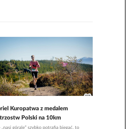
riel Kuropatwa z medalem
trzostw Polski na 10km
 „nasi górale” szybko potrafią biegać, to