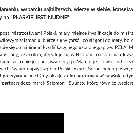
maniu, wsparciu najbliższych, wierze w siebie, konsekwenc
amy na "PŁASKIE JEST NUDNE"
poza mistrzostwami Polski, miały miejsce kwalifikacje do mistr
hwilowym załamaniu, bierze się w garść i co sił goni do mety, bo 
apie się do minimum kwalifikacyjnego ustalonego przez PZLA. Mar
tans Long, czyli ultra, decyduje się w Hiszpanii na start na dł
arze, że to nie jest uczciwa decyzja. Marcin jest o włos od zrez
stwach świata najwyższą dla Polski lokatę. Sezon pełen pośw
i po wygranej mieliśmy okazję z nim porozmawiać właśnie o tym
a partnerskiego marek Salomon i Suunto, które również wspie