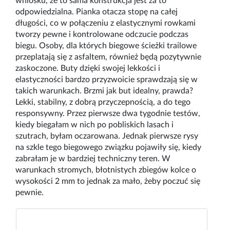
wniosku, że to sama konstrukcja jest za to
odpowiedzialna. Pianka otacza stopę na całej
długości, co w połączeniu z elastycznymi rowkami
tworzy pewne i kontrolowane odczucie podczas
biegu. Osoby, dla których biegowe ścieżki trailowe
przeplatają się z asfaltem, również będą pozytywnie
zaskoczone. Buty dzięki swojej lekkości i
elastyczności bardzo przyzwoicie sprawdzają się w
takich warunkach. Brzmi jak but idealny, prawda?
Lekki, stabilny, z dobrą przyczepnością, a do tego
responsywny. Przez pierwsze dwa tygodnie testów,
kiedy biegałam w nich po pobliskich lasach i
szutrach, byłam oczarowana. Jednak pierwsze rysy
na szkle tego biegowego związku pojawiły się, kiedy
zabrałam je w bardziej techniczny teren. W
warunkach stromych, błotnistych zbiegów kolce o
wysokości 2 mm to jednak za mało, żeby poczuć się
pewnie.