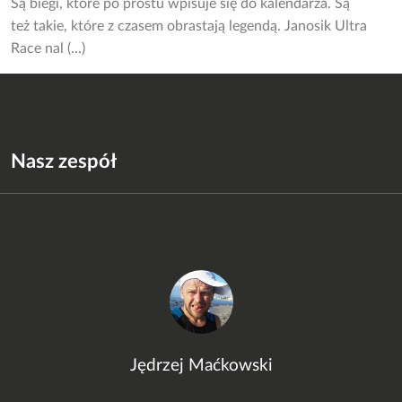
Są biegi, które po prostu wpisuje się do kalendarza. Są
też takie, które z czasem obrastają legendą. Janosik Ultra
Race nal (...)
Nasz zespół
Jędrzej Maćkowski