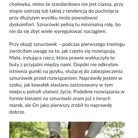
cholewka, mimo że standardowo nie jest ciasna, przy
stopie szerszej lub takiej z tendencją do puchnięcia
przy dłuższym wysiłku może powodować
dyskomfort. Sznurówki pełnią tu minimalną rolę, bo
nie da się zbyt wiele wyregulować naciągiem.
Przy okazji sznurówek – podczas pierwszego treningu
zwróciłam uwagę na to, jak często się rozwiązują.
Mała, irytująca rzecz, która prawie wykluczyła te
buty z przyjaźni między nami. Dopóki nie odkryłam
istnienia gumki na języku, służącej do zabezpieczenia
sznurówek przed rozwiązaniem. Naprawdę jestem w
szoku, jak kawałek elastanu zastosowany w tym
miejscu potrafi ułatwić życie. Podobne rozwiązania w
formie kieszeni na sznurówki znam już z innych
marek, ale On jako pierwszy zrobił to naprawdę
dobrze.