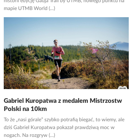
historii edycję Gauja Trail by UTMB, nowego punktu na
mapie UTMB World (...)
Gabriel Kuropatwa z medalem Mistrzostw
Polski na 10km
To że „nasi górale” szybko potrafią biegać, to wiemy, ale
dziś Gabriel Kuropatwa pokazał prawdziwą moc w
nogach. Na rozgryw (...)