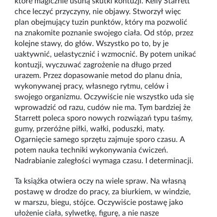
które magicznie usuną skutki kontuzji. Kelly Starrett
chce leczyć przyczyny, nie objawy. Stworzył więc
plan obejmujący tuzin punktów, który ma pozwolić
na znakomite poznanie swojego ciała. Od stóp, przez
kolejne stawy, do głów. Wszystko po to, by je
uaktywnić, uelastycznić i wzmocnić. By potem unikać
kontuzji, wyczuwać zagrożenie na długo przed
urazem. Przez dopasowanie metod do planu dnia,
wykonywanej pracy, własnego rytmu, celów i
swojego organizmu. Oczywiście nie wszystko uda się
wprowadzić od razu, cudów nie ma. Tym bardziej że
Starrett poleca sporo nowych rozwiązań typu taśmy,
gumy, przeróżne piłki, wałki, poduszki, maty.
Ogarnięcie samego sprzętu zajmuje sporo czasu. A
potem nauka techniki wykonywania ćwiczeń.
Nadrabianie zaległości wymaga czasu. I determinacji.
Ta książka otwiera oczy na wiele spraw. Na własną
postawę w drodze do pracy, za biurkiem, w windzie,
w marszu, biegu, stójce. Oczywiście postawę jako
ułożenie ciała, sylwetkę, figurę, a nie nasze