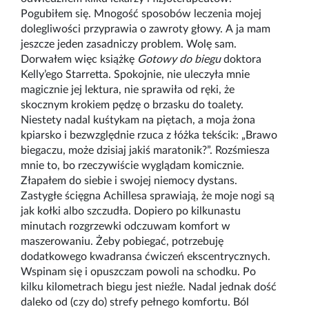
Pogubiłem się. Mnogość sposobów leczenia mojej
dolegliwości przyprawia o zawroty głowy. A ja mam
jeszcze jeden zasadniczy problem. Wolę sam.
Dorwałem więc książkę
Gotowy do biegu
doktora
Kelly’ego Starretta. Spokojnie, nie uleczyła mnie
magicznie jej lektura, nie sprawiła od ręki, że
skocznym krokiem pędzę o brzasku do toalety.
Niestety nadal kuśtykam na piętach, a moja żona
kpiarsko i bezwzględnie rzuca z łóżka tekścik: „Brawo
biegaczu, może dzisiaj jakiś maratonik?”. Rozśmiesza
mnie to, bo rzeczywiście wyglądam komicznie.
Złapałem do siebie i swojej niemocy dystans.
Zastygłe ścięgna Achillesa sprawiają, że moje nogi są
jak kołki albo szczudła. Dopiero po kilkunastu
minutach rozgrzewki odczuwam komfort w
maszerowaniu. Żeby pobiegać, potrzebuję
dodatkowego kwadransa ćwiczeń ekscentrycznych.
Wspinam się i opuszczam powoli na schodku. Po
kilku kilometrach biegu jest nieźle. Nadal jednak dość
daleko od (czy do) strefy pełnego komfortu. Ból