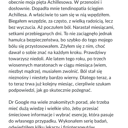
obecnie moja pięta Achillesowa. W przenośni i
dosłownie. Dopadła mnie tendinopatia ścięgien
Achillesa. A właściwie to sam się w nią wpędziłem.
Biegałem wszędzie, za często, z wielką radością, lecz
bez wyczucia. Aż poczułem ból. Narastał miesiącami,
setkami przebieganych dni. To nie zaciągnęło jednak
hamulca bezpieczeństwa, bo szybko do tego mojego
bólu się przystosowałem. Zżyłem się z nim, choć
dawał o sobie znać na każdym kroku. Prawdziwy
towarzysz niedoli. Ale latem tego roku, po trzech
wiosennych maratonach w ciągu miesiąca (wiem,
niezbyt mądrze), musiałem zwolnić. Ból stał się
nieznośny i niestety bardzo wierny. Dlatego teraz, a
to teraz trwa już kolejny miesiąc, cierpliwie szukam
podpowiedzi, jak go skutecznie pożegnać.
Dr Google ma wiele znakomitych porad, ale trzeba
mieć dużą wiedzę i wielkie sito, żeby przesiać
śmieciowe informacje i wybrać esencję, która pasuje
do własnego przypadku. Wykonałem serię badań,
odwiedziłem kilku lekarzy i fizjoterapeutów.