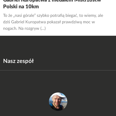
Polski na 10km
To że „nasi górale” szybko potrafią biegać, to wiemy, ale
dziś Gabriel Kuropatwa pokazał prawdziwą moc w
nogach. Na rozgryw (...)
Nasz zespół