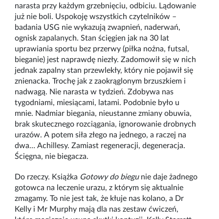
narasta przy każdym grzebnięciu, odbiciu. Lądowanie
już nie boli. Uspokoję wszystkich czytelników –
badania USG nie wykazują zwapnień, naderwań,
ognisk zapalanych. Stan ścięgien jak na 30 lat
uprawiania sportu bez przerwy (piłka nożna, futsal,
bieganie) jest naprawdę niezły. Zadomowił się w nich
jednak zapalny stan przewlekły, który nie pojawił się
znienacka. Trochę jak z zaokrąglonym brzuszkiem i
nadwagą. Nie narasta w tydzień. Zdobywa nas
tygodniami, miesiącami, latami. Podobnie było u
mnie. Nadmiar biegania, nieustanne zmiany obuwia,
brak skutecznego rozciągania, ignorowanie drobnych
urazów. A potem siła złego na jednego, a raczej na
dwa… Achillesy. Zamiast regeneracji, degeneracja.
Ścięgna, nie biegacza.
Do rzeczy. Książka
Gotowy do biegu
nie daje żadnego
gotowca na leczenie urazu, z którym się aktualnie
zmagamy. To nie jest tak, że kłuje nas kolano, a Dr
Kelly i Mr Murphy mają dla nas zestaw ćwiczeń,