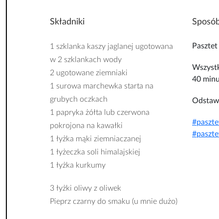
Składniki
Sposób
Pasztet
1 szklanka kaszy jaglanej ugotowana
w 2 szklankach wody
Wszystk
2 ugotowane ziemniaki
40 minu
1 surowa marchewka starta na
grubych oczkach
Odstawi
1 papryka żółta lub czerwona
#
paszte
pokrojona na kawałki
#
paszte
1 łyżka mąki ziemniaczanej
1 łyżeczka soli himalajskiej
1 łyżka kurkumy
3 łyżki oliwy z oliwek
Pieprz czarny do smaku (u mnie dużo)