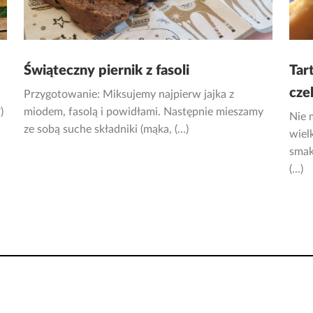
Świąteczny piernik z fasoli
Tar
cze
Przygotowanie: Miksujemy najpierw jajka z
)
miodem, fasolą i powidłami. Następnie mieszamy
Nie 
ze sobą suche składniki (mąka, (...)
wiel
smak
(...)