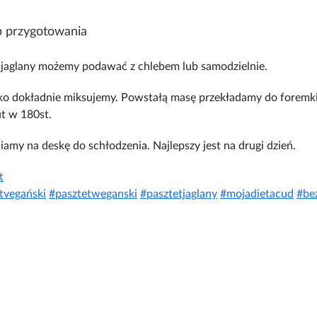
 przygotowania
 jaglany możemy podawać z chlebem lub samodzielnie.
o dokładnie miksujemy. Powstałą masę przekładamy do foremki,
t w 180st.
amy na deskę do schłodzenia. Najlepszy jest na drugi dzień.
t
tvegański
#
pasztetweganski
#
pasztetjaglany
#
mojadietacud
#
be