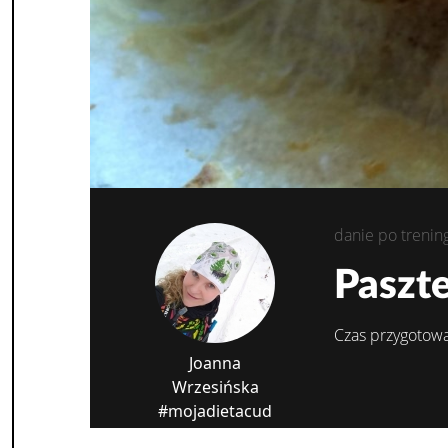
danie po trenin
Paszte
Czas przygotowa
Joanna
Wrzesińska
#mojadietacud
biegacz amator