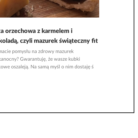
ta orzechowa z karmelem i
koladą, czyli mazurek świąteczny fit
macie pomysłu na zdrowy mazurek
kanocny? Gwarantuję, że wasze kubki
owe oszaleją. Na samą myśl o nim dostaję ś