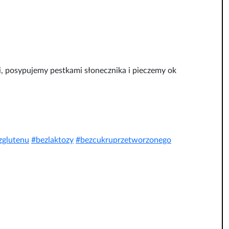
 posypujemy pestkami słonecznika i pieczemy ok
zglutenu
#
bezlaktozy
#
bezcukruprzetworzonego