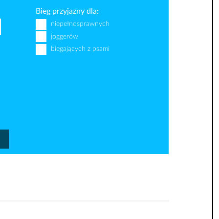
Bieg przyjazny dla:
niepełnosprawnych
joggerów
biegających z psami