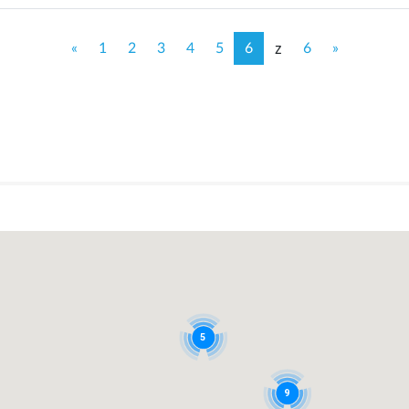
z
«
1
2
3
4
5
6
6
»
5
9