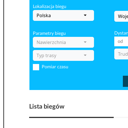
Lokalizacja biegu
Polska
Woj
Dystan
Parametry biegu
Nawierzchnia
Trud
Typ trasy
Pomiar czasu
Lista biegów