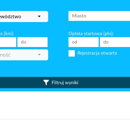
ewództwo
s [km]:
Opłata startowa [pln]:
Rejestracja otwarta
ność
Filtruj wyniki