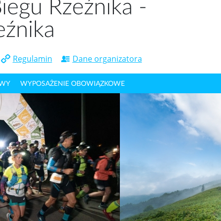
Biegu Rzeźnika -
eźnika
Regulamin
Dane organizatora
OWY
WYPOSAŻENIE OBOWIĄZKOWE