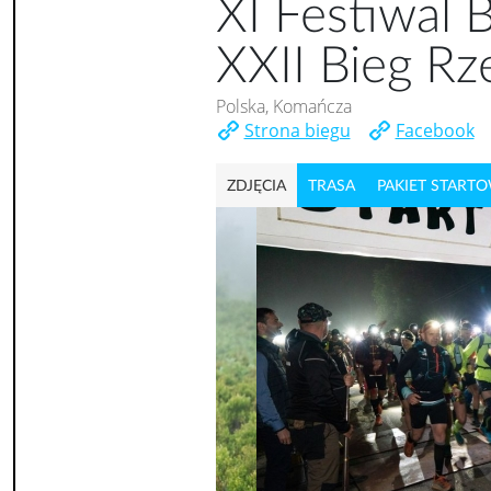
XI Festiwal 
XXII Bieg Rz
Polska, Komańcza
Strona biegu
Facebook
ZDJĘCIA
TRASA
PAKIET START