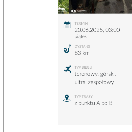
TERMIN
20.06.2025, 03:00
piątek
DYSTANS
83 km
TYP BIEGU
terenowy, górski,
ultra, zespołowy
TYP TRASY
z punktu A do B