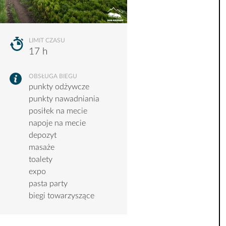
LIMIT CZASU
17 h
OBSŁUGA BIEGU
punkty odżywcze
punkty nawadniania
posiłek na mecie
napoje na mecie
depozyt
masaże
toalety
expo
pasta party
biegi towarzyszące