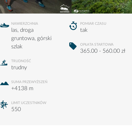
NAWIERZCHNIA
POMIAR CZASU
las, droga
tak
gruntowa, górski
OPŁATA STARTOWA
szlak
365.00 - 560.00 zł
TRUDNOŚĆ
trudny
SUMA PRZEWYŻSZEŃ
+4138 m
LIMIT UCZESTNIKÓW
550