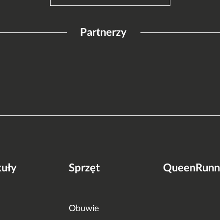
Partnerzy
kuły
Sprzęt
QueenRunn
Obuwie