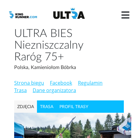
ULTRA BIES
Niezniszczalny
Raróg 75+
Polska, Kamieniołom Bóbrka
Strona biegu
Facebook
Regulamin
Trasa
Dane organizatora
ZDJĘCIA
TRASA
PROFIL TRASY
PAKIET STARTOWY
WYPOSAŻENIE OBOWIĄZKOWE