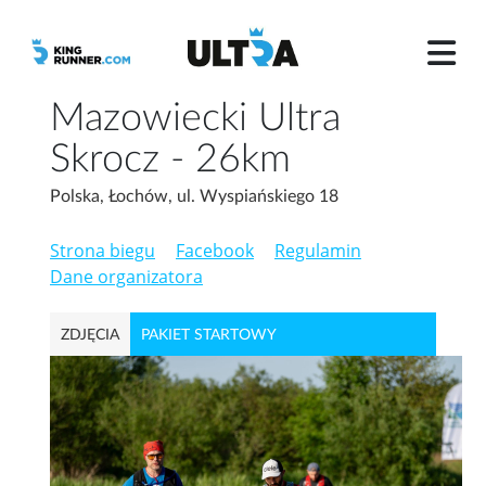
Mazowiecki Ultra
Skrocz - 26km
Polska, Łochów, ul. Wyspiańskiego 18
Strona biegu
Facebook
Regulamin
Dane organizatora
ZDJĘCIA
PAKIET STARTOWY
WYPOSAŻENIE OBOWIĄZKOWE