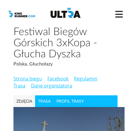
Festiwal Biegów
Górskich 3xKopa -
Głucha Dyszka
Polska, Głuchołazy
Strona biegu
Facebook
Regulamin
Trasa
Dane organizatora
ZDJĘCIA
TRASA
PROFIL TRASY
WYPOSAŻENIE OBOWIĄZKOWE