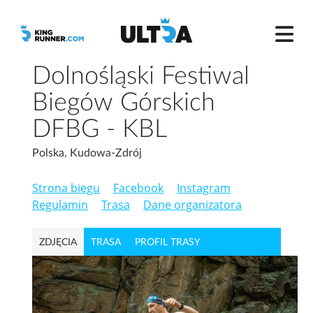
Dolnośląski Festiwal
Biegów Górskich
DFBG - KBL
Polska, Kudowa-Zdrój
Strona biegu
Facebook
Instagram
Regulamin
Trasa
Dane organizatora
ZDJĘCIA
TRASA
PROFIL TRASY
PAKIET STARTOWY
WYPOSAŻENIE OBOWIĄZKOWE