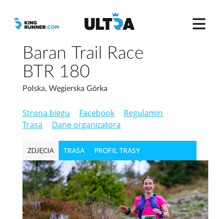
Baran Trail Race
BTR 180
Polska, Węgierska Górka
Strona biegu
Facebook
Regulamin
Trasa
Dane organizatora
ZDJĘCIA
TRASA
PROFIL TRASY
PAKIET STARTOWY
WYPOSAŻENIE OBOWIĄZKOWE