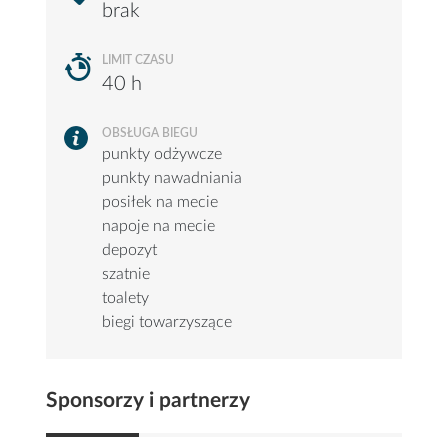
brak
LIMIT CZASU
40 h
OBSŁUGA BIEGU
punkty odżywcze
punkty nawadniania
posiłek na mecie
napoje na mecie
depozyt
szatnie
toalety
biegi towarzyszące
Sponsorzy i partnerzy