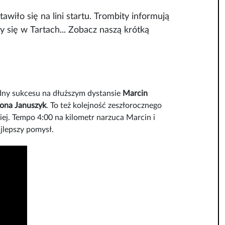
iło się na lini startu. Trombity informują
 się w Tartach... Zobacz naszą krótką
ądny sukcesu na dłuższym dystansie
Marcin
ona Januszyk
. To też kolejność zeszłorocznego
ej. Tempo 4:00 na kilometr narzuca Marcin i
najlepszy pomysł.