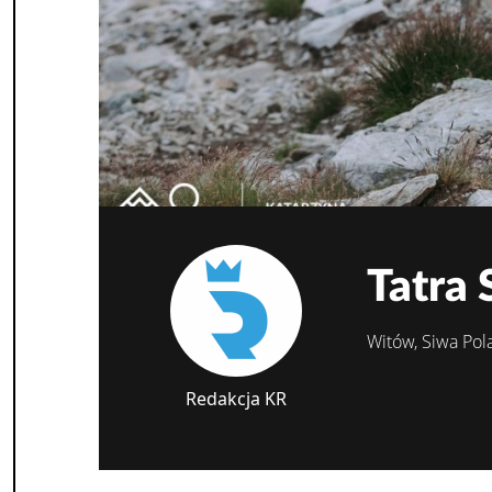
Tatra
Witów, Siwa Pol
Redakcja KR