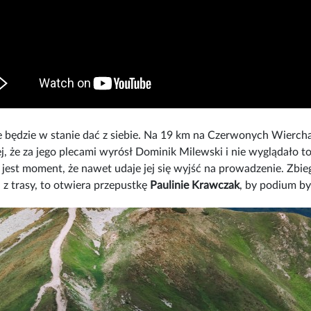
ile będzie w stanie dać z siebie. Na 19 km na Czerwonych Wierc
j, że za jego plecami wyrósł Dominik Milewski i nie wyglądało to
jest moment, że nawet udaje jej się wyjść na prowadzenie. Zbieg
 z trasy, to otwiera przepustkę
Paulinie Krawczak
, by podium by