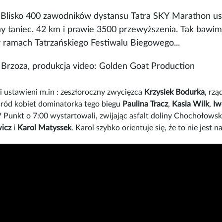
 Blisko 400 zawodników dystansu Tatra SKY Marathon ustaw
ny taniec. 42 km i prawie 3500 przewyższenia. Tak bawimy
 ramach Tatrzańskiego Festiwalu Biegowego...
 Brzoza, produkcja video: Golden Goat Production
ii ustawieni m.in : zeszłoroczny zwycięzca
Krzysiek Bodurka
, rz
ród kobiet dominatorka tego biegu
Paulina Tracz
,
Kasia Wilk
,
Iw
 Punkt o 7:00 wystartowali, zwijając asfalt doliny Chochołowski
wicz
i
Karol Matyssek
. Karol szybko orientuje się, że to nie jest 