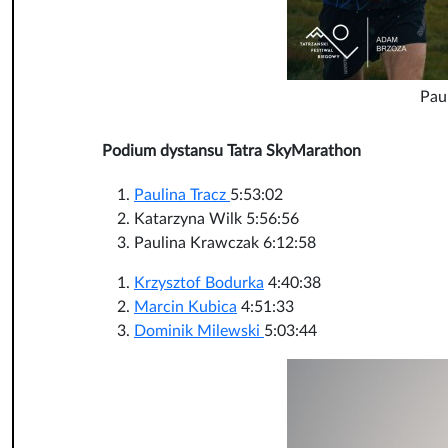
Paul
Podium dystansu Tatra SkyMarathon
Paulina Tracz
5:53:02
Katarzyna Wilk 5:56:56
Paulina Krawczak 6:12:58
Krzysztof Bodurka
4:40:38
Marcin Kubica
4:51:33
Dominik Milewski
5:03:44