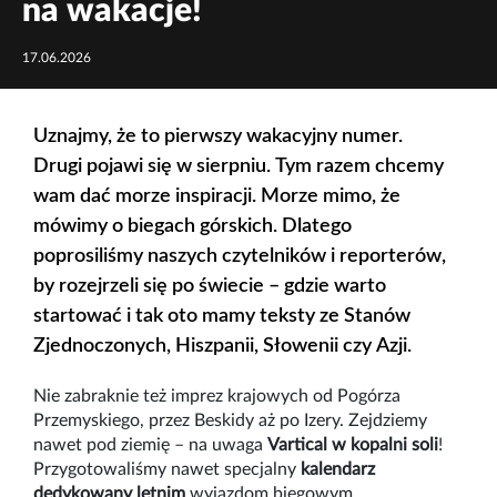
na wakacje!
17.06.2026
Uznajmy, że to pierwszy wakacyjny numer.
Drugi pojawi się w sierpniu. Tym razem chcemy
wam dać morze inspiracji. Morze mimo, że
mówimy o biegach górskich. Dlatego
poprosiliśmy naszych czytelników i reporterów,
by rozejrzeli się po świecie – gdzie warto
startować i tak oto mamy teksty ze Stanów
Zjednoczonych, Hiszpanii, Słowenii czy Azji.
Nie zabraknie też imprez krajowych od Pogórza
Przemyskiego, przez Beskidy aż po Izery. Zejdziemy
nawet pod ziemię – na uwaga
Vartical w kopalni soli
!
Przygotowaliśmy nawet specjalny
kalendarz
dedykowany letnim
wyjazdom biegowym.