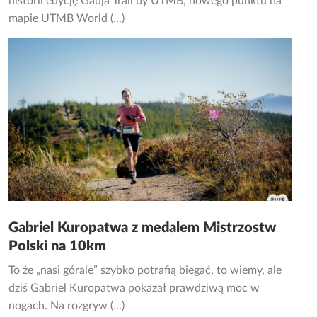
historii edycję Gauja Trail by UTMB, nowego punktu na
mapie UTMB World (...)
Gabriel Kuropatwa z medalem Mistrzostw
Polski na 10km
To że „nasi górale” szybko potrafią biegać, to wiemy, ale
dziś Gabriel Kuropatwa pokazał prawdziwą moc w
nogach. Na rozgryw (...)