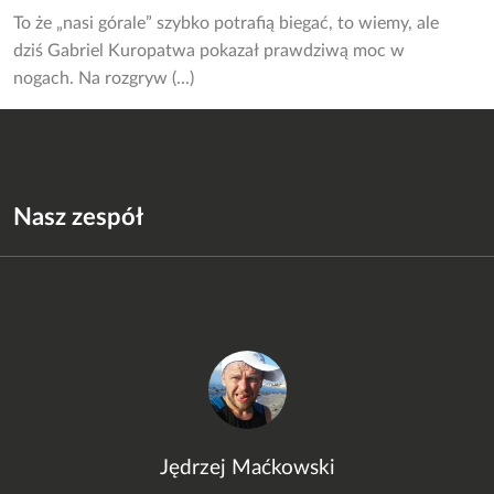
To że „nasi górale” szybko potrafią biegać, to wiemy, ale
dziś Gabriel Kuropatwa pokazał prawdziwą moc w
nogach. Na rozgryw (...)
Nasz zespół
Jędrzej Maćkowski