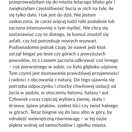
przeprowadziłam się do miasta leżącego blisko gór i
zwiększyłam częstotliwość bycia w nich na tyle, ile
się tylko dało. I tak jest do dziś. Nie jestem
zaskoczona, że coraz więcej ludzi robi podobnie lub
zaczyna intensywniej o tym myśleć. Nie chcę się
zastanawiać czy to dlatego, że komuś znudził się
asfalt, czy też potrzebuje nowych wyzwań.
Podświadomie jednak czuję, że nawet jeśli ktoś
zaczął biegać po lesie czy górach z powyższych
powodów, to z czasem zaczyna odkrywać coś innego
– coś pierwotnego w sobie, co było głęboko uśpione.
Tym czymś jest doznawanie prawdziwej przyjemności
i radości z obcowania z naturą. Do tego ujawnia się
potrzeba odpoczynku i choćby chwilowej izolacji od
życia w pędzie, w otoczeniu betonu, hałasu i aut.
Człowiek coraz częściej wybiera ziemię, skały i
drzewa, śpiew ptaków, szelest liści czy świst halnego
w górach. Teraz biegnie się do lasu albo w góry, by
odnaleźć wewnętrzną równowagę – w tej oazie
piękna wolnej od samochodów i zgiełku miasta.