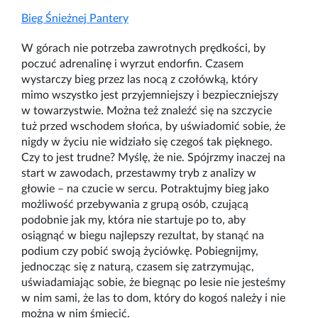
Bieg Śnieżnej Pantery
W górach nie potrzeba zawrotnych prędkości, by
poczuć adrenalinę i wyrzut endorfin. Czasem
wystarczy bieg przez las nocą z czołówką, który
mimo wszystko jest przyjemniejszy i bezpieczniejszy
w towarzystwie. Można też znaleźć się na szczycie
tuż przed wschodem słońca, by uświadomić sobie, że
nigdy w życiu nie widziało się czegoś tak pięknego.
Czy to jest trudne? Myślę, że nie. Spójrzmy inaczej na
start w zawodach, przestawmy tryb z analizy w
głowie – na czucie w sercu. Potraktujmy bieg jako
możliwość przebywania z grupą osób, czującą
podobnie jak my, która nie startuje po to, aby
osiągnąć w biegu najlepszy rezultat, by stanąć na
podium czy pobić swoją życiówkę. Pobiegnijmy,
jednocząc się z naturą, czasem się zatrzymując,
uświadamiając sobie, że biegnąc po lesie nie jesteśmy
w nim sami, że las to dom, który do kogoś należy i nie
można w nim śmiecić.