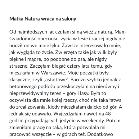
Matka Natura wraca na salony
Od najmłodszych lat czułam silną więź z naturą. Mam
świadomość obecności życia w lesie i raczej nigdy nie
budził on we mnie lęku. Zawsze interesowało mnie,
jak wygląda to życie. Zwierzęta takie jak wilk były
piękne i mądre, bo podobne do psa, ale nigdy
straszne. Zaczęłam biegać cztery lata temu, gdy
mieszkałam w Warszawie. Moje początki były
klasyczne, czyli „asfaltowe”. Bardzo szybko jednak z
betonowego podłoża przeskoczyłam na nierówny i
nieprzewidywalny teren – góry i lasy. Była to
oczywista dla mnie kolej rzeczy, choć nie taka łatwa
do zrealizowania, kiedy mieszkałam daleko od gór. A
jednak się udawało. Wyjeżdżałam nawet na 48
godzin przypadających jedynie w weekendy. Potem
zmieniłam pracę na taką, która pozwalała mi
pracować wszędzie – w górach też. Dodatkowo