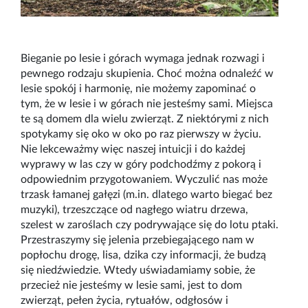
Bieganie po lesie i górach wymaga jednak rozwagi i
pewnego rodzaju skupienia. Choć można odnaleźć w
lesie spokój i harmonię, nie możemy zapominać o
tym, że w lesie i w górach nie jesteśmy sami. Miejsca
te są domem dla wielu zwierząt. Z niektórymi z nich
spotykamy się oko w oko po raz pierwszy w życiu.
Nie lekceważmy więc naszej intuicji i do każdej
wyprawy w las czy w góry podchodźmy z pokorą i
odpowiednim przygotowaniem. Wyczulić nas może
trzask łamanej gałęzi (m.in. dlatego warto biegać bez
muzyki), trzeszczące od nagłego wiatru drzewa,
szelest w zaroślach czy podrywające się do lotu ptaki.
Przestraszymy się jelenia przebiegającego nam w
popłochu drogę, lisa, dzika czy informacji, że budzą
się niedźwiedzie. Wtedy uświadamiamy sobie, że
przecież nie jesteśmy w lesie sami, jest to dom
zwierząt, pełen życia, rytuałów, odgłosów i