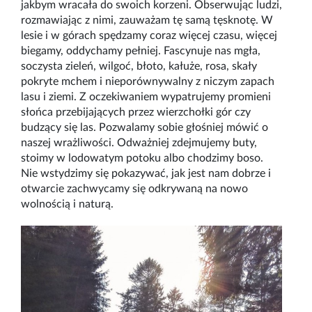
jakbym wracała do swoich korzeni. Obserwując ludzi,
rozmawiając z nimi, zauważam tę samą tęsknotę. W
lesie i w górach spędzamy coraz więcej czasu, więcej
biegamy, oddychamy pełniej. Fascynuje nas mgła,
soczysta zieleń, wilgoć, błoto, kałuże, rosa, skały
pokryte mchem i nieporównywalny z niczym zapach
lasu i ziemi. Z oczekiwaniem wypatrujemy promieni
słońca przebijających przez wierzchołki gór czy
budzący się las. Pozwalamy sobie głośniej mówić o
naszej wrażliwości. Odważniej zdejmujemy buty,
stoimy w lodowatym potoku albo chodzimy boso.
Nie wstydzimy się pokazywać, jak jest nam dobrze i
otwarcie zachwycamy się odkrywaną na nowo
wolnością i naturą.