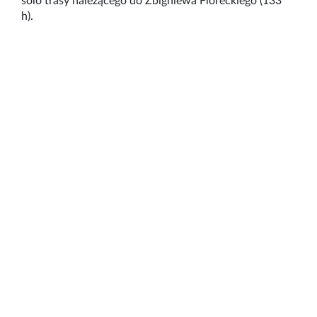
solo trasy należącego do Zbigniewa Floreckiego (133
h).