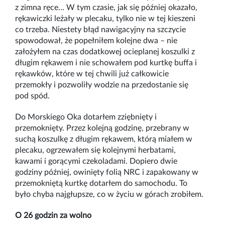
z zimna ręce… W tym czasie, jak się później okazało,
rękawiczki leżały w plecaku, tylko nie w tej kieszeni
co trzeba. Niestety błąd nawigacyjny na szczycie
spowodował, że popełniłem kolejne dwa
–
nie
założyłem na czas dodatkowej ocieplanej koszulki z
długim rękawem i nie schowałem pod kurtkę buffa i
rękawków, które w tej chwili już całkowicie
przemokły i pozwoliły wodzie na przedostanie się
pod spód.
Do Morskiego Oka dotarłem zziębnięty i
przemoknięty. Przez kolejną godzinę, przebrany w
suchą koszulkę z długim rękawem, którą miałem w
plecaku, ogrzewałem się kolejnymi herbatami,
kawami i gorącymi czekoladami. Dopiero dwie
godziny później, owinięty folią NRC i zapakowany w
przemokniętą kurtkę dotarłem do samochodu. To
było chyba najgłupsze, co w życiu w górach zrobiłem.
O 26 godzin za wolno