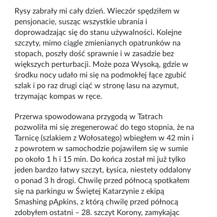
Rysy zabrały mi cały dzień. Wieczór spędziłem w
pensjonacie, susząc wszystkie ubrania i
doprowadzając się do stanu używalności. Kolejne
szczyty, mimo ciągle zmienianych opatrunków na
stopach, poszły dość sprawnie i w zasadzie bez
większych perturbacji. Może poza Wysoką, gdzie w
środku nocy udało mi się na podmokłej łące zgubić
szlak i po raz drugi ciąć w stronę lasu na azymut,
trzymając kompas w ręce.
Przerwa spowodowana przygodą w Tatrach
pozwoliła mi się zregenerować do tego stopnia, że na
Tarnicę (szlakiem z Wołosatego) wbiegłem w 42 min i
z powrotem w samochodzie pojawiłem się w sumie
po około 1 h i 15 min. Do końca został mi już tylko
jeden bardzo łatwy szczyt, Łysica, niestety oddalony
o ponad 3 h drogi. Chwilę przed północą spotkałem
się na parkingu w Świętej Katarzynie z ekipą
Smashing pĄpkins, z którą chwilę przed północą
zdobyłem ostatni
–
28. szczyt Korony, zamykając