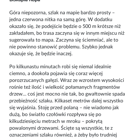
Góra niepozorna, szlak na mapie bardzo prosty –
jedna czerwona nitka na samą górę. W dodatku
okazało się, że podejście będzie o 500 m krótsze niż
zakładałem, bo trasa zaczyna się w innym miejscu niż
sugerowała to mapa. Zaczyna się ściemniać, ale to
nie powinno stanowić problemu. Szybko jednak
okazuje się, że będzie inaczej.
Po kilkunastu minutach robi się niemal idealnie
ciemno, a dookoła pojawia się coraz więcej
porozrzucanych gałęzi. Wraz ze wzrostem wysokości
rośnie też ilość i wielkość połamanych fragmentów
drzew… coś jest mocno nie tak, bo gwałtownie spada
przebieżność szlaku. Kilkaset metrów dalej wszystko
się wyjaśnia. Stoję przed polaną
–
nie wiadomo jak
dużą, bo światło czołówki rozpływa się po
kilkudziesięciu metrach w mroku
–
pokrytą
powalonymi drzewami. Ścięte są wszystkie, te z
oznaczeniami szlaku również, a żeby było trudniej