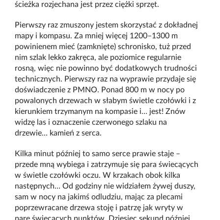
ścieżka rozjechana jest przez ciężki sprzęt.
Pierwszy raz zmuszony jestem skorzystać z dokładnej
mapy i kompasu. Za mniej więcej 1200
–
1300 m
powinienem mieć (zamknięte) schronisko, tuż przed
nim szlak lekko zakręca, ale poziomice regularnie
rosną, więc nie powinno być dodatkowych trudności
technicznych. Pierwszy raz na wyprawie przydaje się
doświadczenie z PMNO. Ponad 800 m w nocy po
powalonych drzewach w słabym świetle czołówki i z
kierunkiem trzymanym na kompasie i… jest! Znów
widzę las i oznaczenie czerwonego szlaku na
drzewie… kamień z serca.
Kilka minut później to samo serce prawie staje
–
przede mną wybiega i zatrzymuje się para świecących
w świetle czołówki oczu. W krzakach obok kilka
następnych… Od godziny nie widziałem żywej duszy,
sam w nocy na jakimś odludziu, mając za plecami
poprzewracane drzewa stoję i patrzę jak wryty w
parę świecących punktów. Dziesięc sekund później