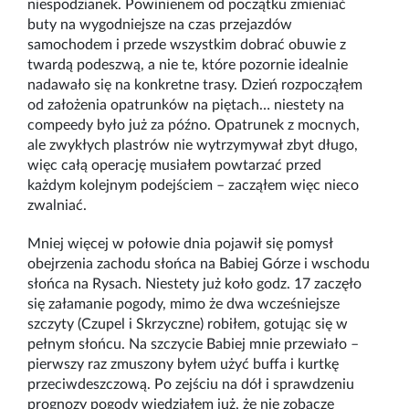
niespodzianek. Powinienem od początku zmieniać
buty na wygodniejsze na czas przejazdów
samochodem i przede wszystkim dobrać obuwie z
twardą podeszwą, a nie te, które pozornie idealnie
nadawało się na konkretne trasy. Dzień rozpocząłem
od założenia opatrunków na piętach… niestety na
compeedy było już za późno. Opatrunek z mocnych,
ale zwykłych plastrów nie wytrzymywał zbyt długo,
więc całą operację musiałem powtarzać przed
każdym kolejnym podejściem
–
zacząłem więc nieco
zwalniać.
Mniej więcej w połowie dnia pojawił się pomysł
obejrzenia zachodu słońca na Babiej Górze i wschodu
słońca na Rysach. Niestety już koło godz. 17 zaczęło
się załamanie pogody, mimo że dwa wcześniejsze
szczyty (Czupel i Skrzyczne) robiłem, gotując się w
pełnym słońcu. Na szczycie Babiej mnie przewiało
–
pierwszy raz zmuszony byłem użyć buffa i kurtkę
przeciwdeszczową. Po zejściu na dół i sprawdzeniu
prognozy pogody wiedziałem już, że nie zobaczę