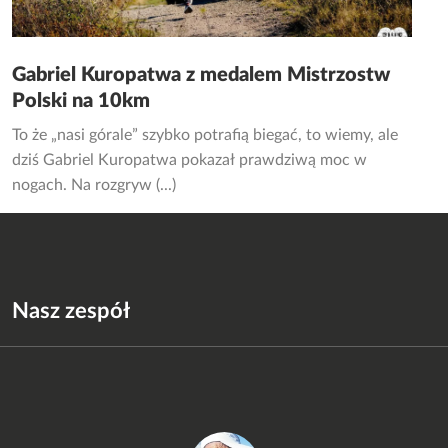
Gabriel Kuropatwa z medalem Mistrzostw
Polski na 10km
To że „nasi górale” szybko potrafią biegać, to wiemy, ale
dziś Gabriel Kuropatwa pokazał prawdziwą moc w
nogach. Na rozgryw (...)
Nasz zespół