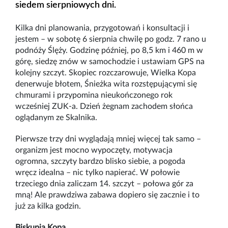
siedem sierpniowych dni.
Kilka dni planowania, przygotowań i konsultacji i
jestem
–
w sobotę 6 sierpnia chwilę po godz. 7 rano u
podnóży Ślęży. Godzinę później, po 8,5 km i 460 m w
górę, siedzę znów w samochodzie i ustawiam GPS na
kolejny szczyt. Skopiec rozczarowuje, Wielka Kopa
denerwuje błotem, Śnieżka wita rozstępującymi się
chmurami i przypomina nieukończonego rok
wcześniej ZUK-a. Dzień żegnam zachodem słońca
oglądanym ze Skalnika.
Pierwsze trzy dni wyglądają mniej więcej tak samo
–
organizm jest mocno wypoczęty, motywacja
ogromna, szczyty bardzo blisko siebie, a pogoda
wręcz idealna
–
nic tylko napierać. W połowie
trzeciego dnia zaliczam 14. szczyt
–
połowa gór za
mną! Ale prawdziwa zabawa dopiero się zacznie i to
już za kilka godzin.
Biskupia Kopa