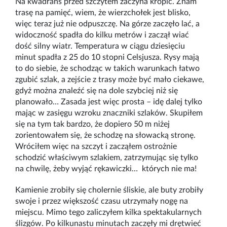
Na kwadrans przed szczytem zaczyna kropić. Znam
trasę na pamięć, wiem, że wierzchołek jest blisko,
więc teraz już nie odpuszczę. Na górze zaczęło lać, a
widoczność spadła do kilku metrów i zaczął wiać
dość silny wiatr. Temperatura w ciągu dziesięciu
minut spadła z 25 do 10 stopni Celsjusza. Rysy mają
to do siebie, że schodząc w takich warunkach łatwo
zgubić szlak, a zejście z trasy może być mało ciekawe,
gdyż można znaleźć się na dole szybciej niż się
planowało… Zasada jest więc prosta
–
idę dalej tylko
mając w zasięgu wzroku znaczniki szlaków. Skupiłem
się na tym tak bardzo, że dopiero 50 m niżej
zorientowałem się, że schodzę na słowacką stronę.
Wróciłem więc na szczyt i zacząłem ostrożnie
schodzić właściwym szlakiem, zatrzymując się tylko
na chwilę, żeby wyjąć rękawiczki… których nie ma!
Kamienie zrobiły się cholernie śliskie, ale buty zrobiły
swoje i przez większość czasu utrzymały nogę na
miejscu. Mimo tego zaliczyłem kilka spektakularnych
ślizgów. Po kilkunastu minutach zaczęły mi drętwieć