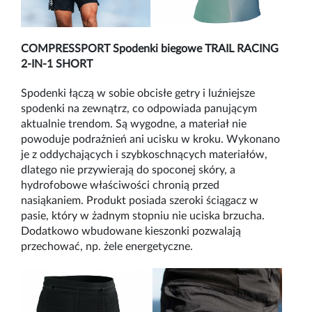
COMPRESSPORT
Spodenki biegowe TRAIL RACING
2-IN-1 SHORT
Spodenki łączą w sobie obcisł
e getry i lu
źniejsze
spodenki na zewnątrz, co odpowiada panującym
aktualnie trendom. Są wygodne, a materiał nie
powoduje podrażnień ani ucisku w kroku. Wykonano
je z oddychających i szybkoschnących materiałów,
dlatego nie przywierają do spoconej sk
ó
ry, a
hydrofobowe właściwości chronią przed
nasiąkaniem. Produkt posiada szeroki ściągacz w
pasie, kt
ó
ry w żadnym stopniu nie uciska brzucha.
Dodatkowo wbudowane kieszonki pozwalają
przechować, np. żele energetyczne.