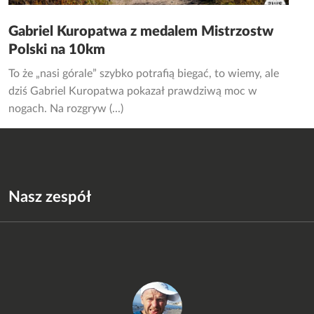
Gabriel Kuropatwa z medalem Mistrzostw
Polski na 10km
To że „nasi górale” szybko potrafią biegać, to wiemy, ale
dziś Gabriel Kuropatwa pokazał prawdziwą moc w
nogach. Na rozgryw (...)
Nasz zespół