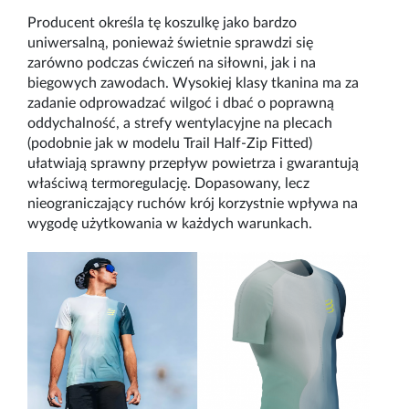
Producent określa tę koszulkę jako bardzo
uniwersalną, ponieważ świetnie sprawdzi się
zar
ó
wno podczas ćwiczeń na siłowni, jak i na
biegowych zawodach. Wysokiej klasy tkanina ma za
zadanie odprowadzać
wilgo
ć
i dba
ć o poprawną
oddychalność, a strefy wentylacyjne na plecach
(podobnie jak w modelu Trail Half-Zip Fitted)
ułatwiają sprawny przepływ powietrza i gwarantują
właściwą termoregulację. Dopasowany, lecz
nieograniczający ruch
ó
w kr
ó
j korzystnie wpływa na
wygodę użytkowania w każdych
warunkach.