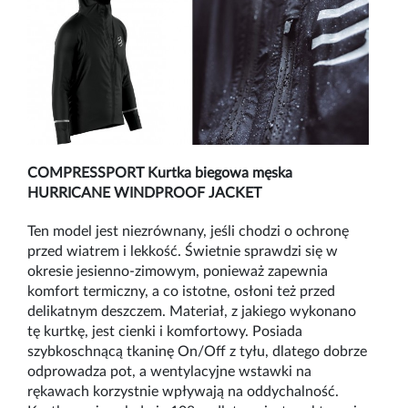
COMPRESSPORT
Kurtka biegowa mę
ska
HURRICANE WINDPROOF JACKET
Ten model jest niezr
ó
wnany, jeśli chodzi o ochronę
przed wiatrem i lekkość. Świetnie sprawdzi się w
okresie jesienno-zimowym, ponieważ zapewnia
komfort termiczny, a co istotne, osł
oni te
ż przed
delikatnym deszczem. Materiał, z jakiego wykonano
tę kurtkę, jest cienki i komfortowy. Posiada
szybkoschnącą tkaninę On/Off z tyłu, dlatego dobrze
odprowadza pot, a wentylacyjne wstawki na
rękawach korzystnie wpływają na oddychalność
.