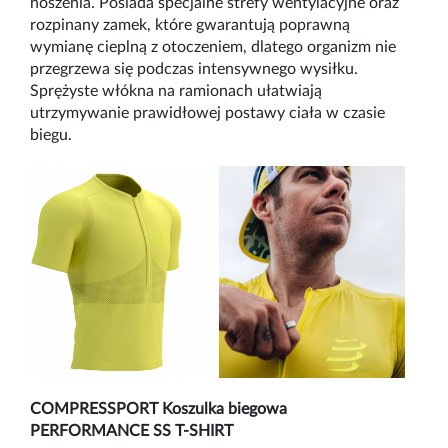
noszenia. Posiada specjalne strefy wentylacyjne oraz
rozpinany zamek, kt
ó
re gwarantują poprawną
wymianę cieplną z otoczeniem, dlatego organizm nie
przegrzewa się podczas intensywnego wysiłku.
Spręż
yste w
łókna na ramionach ułatwiają
utrzymywanie prawidłowej postawy ciała w czasie
biegu.
COMPRESSPORT
Koszulka biegowa
PERFORMANCE SS T-SHIRT