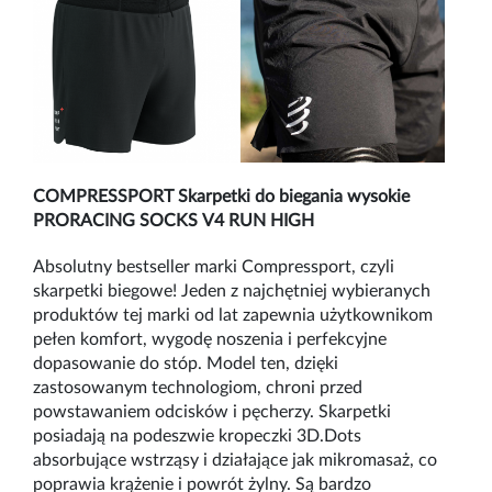
COMPRESSPORT
Skarpetki do biegania wysokie
PRORACING SOCKS V4 RUN HIGH
Absolutny bestseller marki Compressport, czyli
skarpetki biegowe! Jeden z najchętniej wybieranych
produkt
ó
w tej marki od lat zapewnia użytkownikom
pełen komfort, wygodę noszenia i perfekcyjne
dopasowanie do st
ó
p. Model ten, dzięki
zastosowanym technologiom, chroni przed
powstawaniem odcisk
ó
w i pęcherzy. Skarpetki
posiadają na podeszwie kropeczki
3D.Dots
absorbuj
ące wstrząsy i działające jak mikromasaż, co
poprawia krążenie i powr
ó
t żylny. Są bardzo