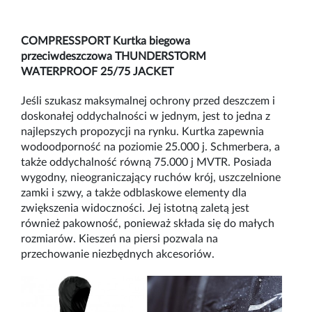
COMPRESSPORT
Kurtka biegowa
przeciwdeszczowa THUNDERSTORM
WATERPROOF 25/75 JACKET
Jeśli szukasz maksymalnej ochrony przed deszczem i
doskonałej oddychalności w jednym, jest to jedna z
najlepszych propozycji na rynku. Kurtka zapewnia
wodoodporność na poziomie 25.000 j. Schmerbera, a
także oddychalność r
ó
wną 75.000 j MVTR. Posiada
wygodny, nieograniczający ruch
ó
w kr
ó
j, uszczelnione
zamki i szwy, a także odblaskowe elementy dla
zwiększenia widoczności. Jej istotną zaletą jest
r
ó
wnież pakowność, ponieważ składa się
do ma
łych
rozmiar
ó
w. Kieszeń na piersi pozwala na
przechowanie niezbędnych akcesori
ó
w.